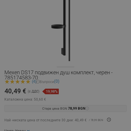
Mexen DS17 подвижен душ комплект, черен -
785174583-70
(0)
(4)
Въпроси
40,49 €
19,98%
(с ДДС)
Каталожна цена:
50,60 €
Стара цена BGN:
78,99 BGN
Най -ниската цена от последните 30 дни: 40,49 €
/ 78,99 BGN