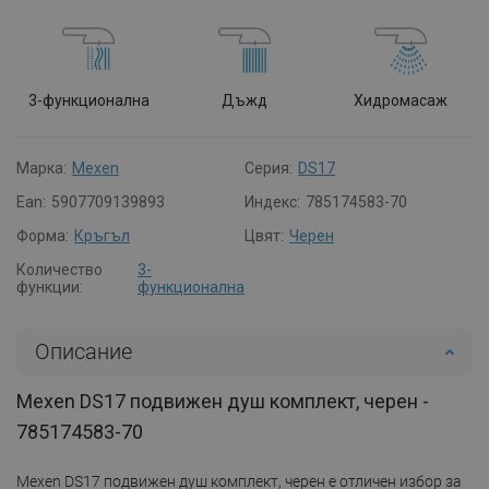
3-функционална
Дъжд
Хидромасаж
Марка:
Mexen
Серия:
DS17
Ean:
5907709139893
Индекс:
785174583-70
Форма:
Кръгъл
Цвят:
Черен
Количество
3-
функции:
функционална
Описание
Mexen DS17 подвижен душ комплект, черен -
785174583-70
Mexen DS17 подвижен душ комплект, черен е отличен избор за