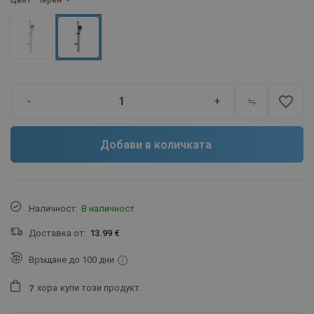
Цвят
- Черен
favorite_border
-
+
Добави в количката
Наличност:
В наличност
Доставка от:
13.99 €
Връщане до 100 дни
хора
купи този продукт.
7