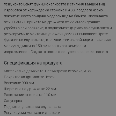
тези, които ценят функционалността и стилния външен вид.
Изработен от неръждаема стомана и ABS, предлага черно
покритие, което придава модерен вид на банята. Височината
от 900 мм и ширината на дръжката от 22 мм осигуряват
удобство при ползване, а подвижният държач за слушалката и
регулируемите монтажни държачи добавят гъвкавост. Трите
функции на слушалката, въртящите се накрайници и гъвкавият
маркуч с дължина 150 см гарантират комфорт и
издръжливост. Гладката повърхност улеснява почистването.
Спецификация на продукта:
Материал на дръжката: Неръждаема стомана, ABS
Покритие на дръжката: Черен
Височина: 900 мм
Широчина на дръжката: 22 мм
Разстояние от стената: 110 мм
Сапунерка
Подвижен държач за слушалката
Регулируеми монтажни държачи