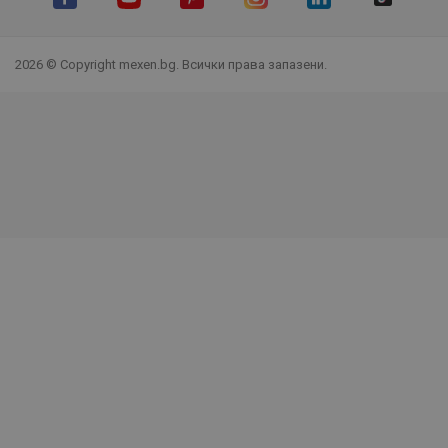
Facebook
YouTube
Pinterest
Instagram Feed
LinkedIn
TikTok
2026 © Copyright mexen.bg. Всички права запазени.