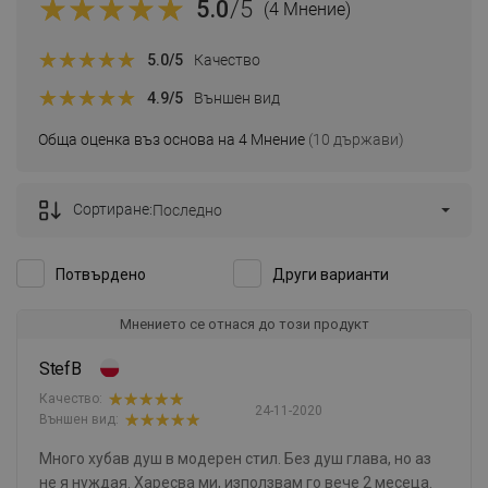
5.0
/5
(4 Мнение)
5.0
/5
Качество
4.9
/5
Външен вид
Обща оценка въз основа на 4 Мнение
(10 държави)
Сортиране:
Последно
Потвърдено
Други варианти
Мнението се отнася до този продукт
StefB
Качество:
24-11-2020
Външен вид:
Много хубав душ в модерен стил. Без душ глава, но аз
не я нуждая. Харесва ми, използвам го вече 2 месеца.