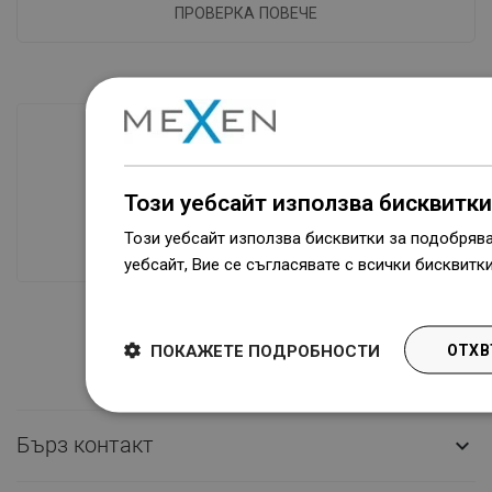
ПРОВЕРКА ПОВЕЧЕ
Наличие на стоки
Този уебсайт използва бисквитки
Нашите продукти ви чакат в модерен
склад.Винаги готов за изпращане!
Този уебсайт използва бисквитки за подобряв
уебсайт, Вие се съгласявате с всички бисквитк
Dowiedz się więcej
ПОКАЖЕТЕ ПОДРОБНОСТИ
ОТХВ
Бърз контакт
