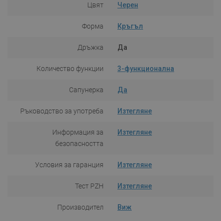
Цвят
Черен
Форма
Кръгъл
Дръжка
Да
Количество функции
3-функционална
Сапунерка
Да
Ръководство за употреба
Изтегляне
Информация за
Изтегляне
безопасността
Условия за гаранция
Изтегляне
Тест PZH
Изтегляне
Производител
Виж