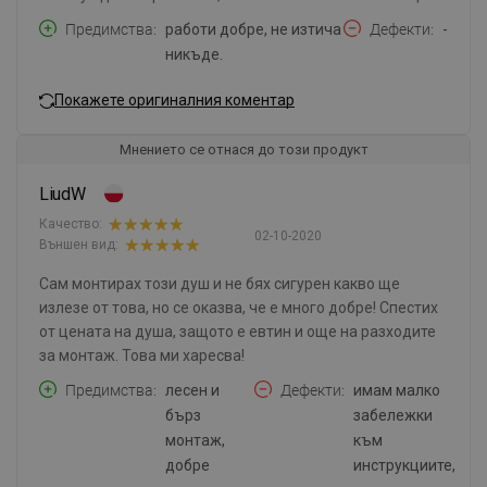
Предимства
работи добре, не изтича
Дефекти
-
никъде.
Покажете оригиналния коментар
Мнението се отнася до този продукт
LiudW
Качество:
02-10-2020
Външен вид:
Сам монтирах този душ и не бях сигурен какво ще
излезе от това, но се оказва, че е много добре! Спестих
от цената на душа, защото е евтин и още на разходите
за монтаж. Това ми харесва!
Предимства
лесен и
Дефекти
имам малко
бърз
забележки
монтаж,
към
добре
инструкциите,