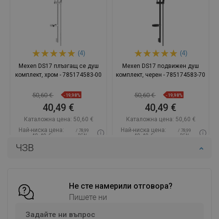
(4)
(4)
Mexen DS17 плъзгащ се душ
Mexen DS17 подвижен душ
комплект, хром - 785174583-00
комплект, черен - 785174583-70
50,60 €
50,60 €
-19,98%
-19,98%
40,49 €
40,49 €
Каталожна цена:
50,60 €
Каталожна цена:
50,60 €
Най-ниска цена:
Най-ниска цена:
/ 78,99
/ 78,99
40,49 €
40,49 €
BGN
BGN
ЧЗВ
Наличност:
В наличност
Наличност:
В наличност
Добави в количката
Добави в количката
Сравнете
favorite_border
Не сте намерили отговора?
Любима
Сравнете
favorite_border
Любима
Пишете ни
Задайте ни въпрос