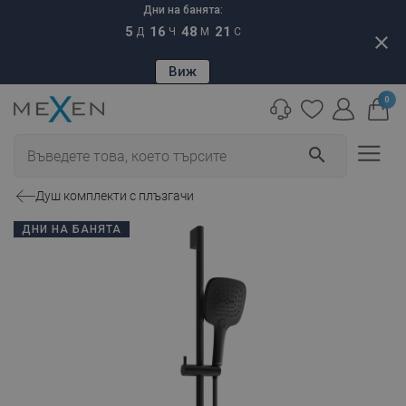
Дни на банята:
5
16
48
20
Д
Ч
М
С
close
Виж
0
search
Душ комплекти с плъзгачи
ДНИ НА БАНЯТА