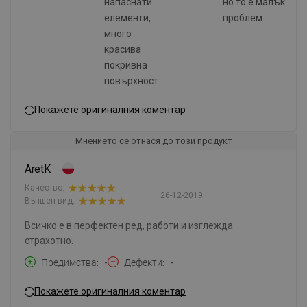
напаснати
но то е малък
елементи,
проблем.
много
красива
покривна
повърхност.
Покажете оригиналния коментар
Мнението се отнася до този продукт
AretK
Качество:
26-12-2019
Външен вид:
Всичко е в перфектен ред, работи и изглежда
страхотно.
Предимства
-
Дефекти
-
Покажете оригиналния коментар