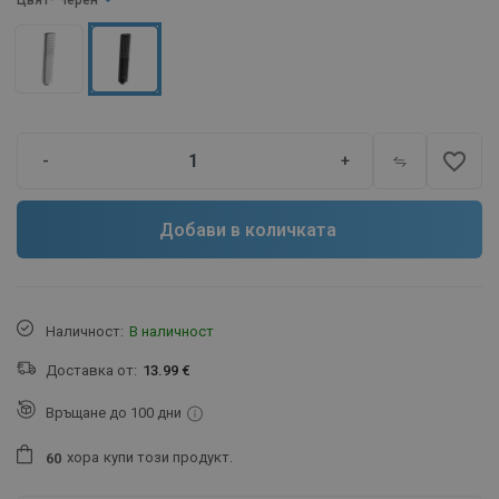
Цвят
- Черен
favorite_border
-
+
Добави в количката
Наличност:
В наличност
Доставка от:
13.99 €
Връщане до 100 дни
хора
купи този продукт.
6
0