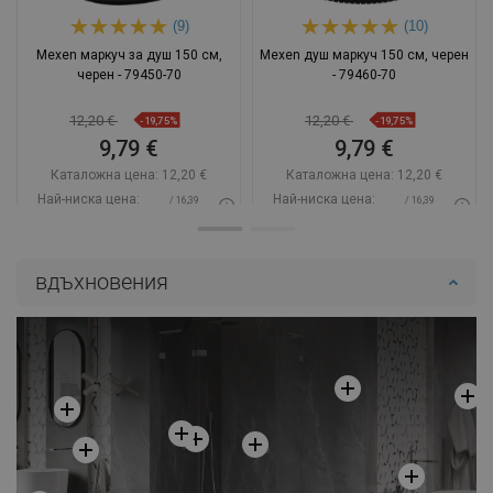
(9)
(10)
Mexen маркуч за душ 150 см,
Mexen душ маркуч 150 см, черен
черен - 79450-70
- 79460-70
12,20 €
12,20 €
-19,75%
-19,75%
9,79 €
9,79 €
Каталожна цена:
12,20 €
Каталожна цена:
12,20 €
Най-ниска цена:
Най-ниска цена:
/ 16,39
/ 16,39
9,79 €
9,79 €
BGN
BGN
Наличност:
В наличност
Наличност:
В наличност
вдъхновения
Добави в количката
Добави в количката
Сравнете
favorite_border
Любима
Сравнете
favorite_border
Любима