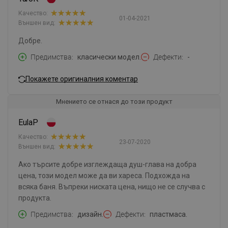
Качество:
01-04-2021
Външен вид:
Добре.
Предимства
класически модел.
Дефекти
-
Покажете оригиналния коментар
Мнението се отнася до този продукт
EulaP
Качество:
23-07-2020
Външен вид:
Ако търсите добре изглеждаща душ-глава на добра
цена, този модел може да ви хареса. Подхожда на
всяка баня. Въпреки ниската цена, нищо не се случва с
продукта.
Предимства
дизайн.
Дефекти
пластмаса.