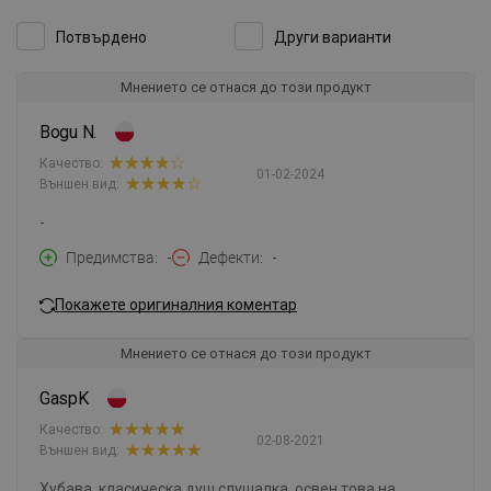
Потвърдено
Други варианти
Мнението се отнася до този продукт
Bogu N.
Качество:
01-02-2024
Външен вид:
-
Предимства
-
Дефекти
-
Покажете оригиналния коментар
Мнението се отнася до този продукт
GaspK
Качество:
02-08-2021
Външен вид:
Хубава, класическа душ слушалка, освен това на