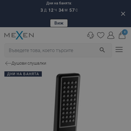
Дни на банята:
3
12
34
56
Д
Ч
М
С
close
Виж
0
search
Душови слушалки
ДНИ НА БАНЯТА