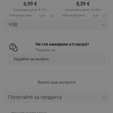
6,99 €
8,39 €
Каталожна цена:
8,70 €
Каталожна цена:
10,40 €
Най-ниска цена:
Най-ниска цена:
/ 16,39
/ 16,39
6,99 €
8,39 €
BGN
BGN
ЧЗВ
Наличност:
В наличност
Наличност:
В наличност
Добави в количката
Добави в количката
Сравнете
favorite_border
Не сте намерили отговора?
Любима
Сравнете
favorite_border
Любима
Пишете ни
Задайте ни въпрос
Вижте още въпроси
Попитайте за продукта