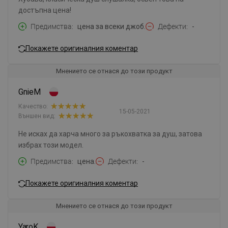
достъпна цена!
Предимства
цена за всеки джоб.
Дефекти
-
Покажете оригиналния коментар
Мнението се отнася до този продукт
GnieM
Качество:
15-05-2021
Външен вид:
Не исках да харча много за ръкохватка за душ, затова
избрах този модел.
Предимства
цена.
Дефекти
-
Покажете оригиналния коментар
Мнението се отнася до този продукт
YaroK