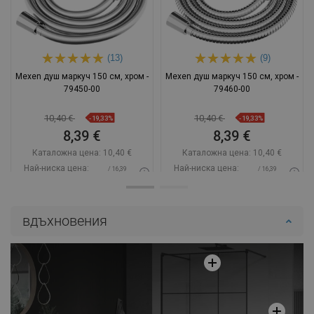
(13)
(9)
Mexen душ маркуч 150 см, хром -
Mexen душ маркуч 150 см, хром -
79450-00
79460-00
10,40 €
10,40 €
-19,33%
-19,33%
8,39 €
8,39 €
Каталожна цена:
10,40 €
Каталожна цена:
10,40 €
Най-ниска цена:
Най-ниска цена:
/ 16,39
/ 16,39
8,39 €
8,39 €
BGN
BGN
Наличност:
В наличност
Наличност:
В наличност
вдъхновения
Добави в количката
Добави в количката
Сравнете
favorite_border
Любима
Сравнете
favorite_border
Любима