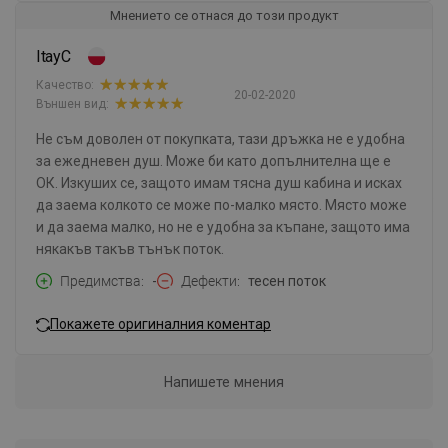
Мнението се отнася до този продукт
ItayC
Качество:
20-02-2020
Външен вид:
Не съм доволен от покупката, тази дръжка не е удобна
за ежедневен душ. Може би като допълнителна ще е
ОК. Изкуших се, защото имам тясна душ кабина и исках
да заема колкото се може по-малко място. Място може
и да заема малко, но не е удобна за къпане, защото има
някакъв такъв тънък поток.
Предимства
-
Дефекти
тесен поток
Покажете оригиналния коментар
Напишете мнения