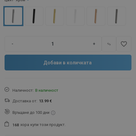
Цвят
- Хром
favorite_border
-
+
Добави в количката
Наличност:
В наличност
Доставка от:
13.99 €
Връщане до 100 дни
хора
купи този продукт.
1
6
8