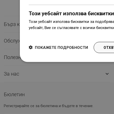
Този уебсайт използва бисквитки
Този уебсайт използва бисквитки за подобряв
Бърз контакт

уебсайт, Вие се съгласявате с всички бисквитк
Dowiedz się więcej
Обслужване на клиенти

ПОКАЖЕТЕ ПОДРОБНОСТИ
ОТХВ
Полезни връзки

За нас

Бюлетин
Регистрирайте се за бюлетина и бъдете в течение.