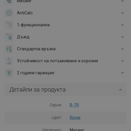
Месинг
AntiCalc
1-функционална
Дъжд
Стандартна връзка
Устойчивост на потъмняване и корозия
2 години гаранция
Детайли за продукта
Серия
R-70
Цвят
Хром
Материал
Месинг