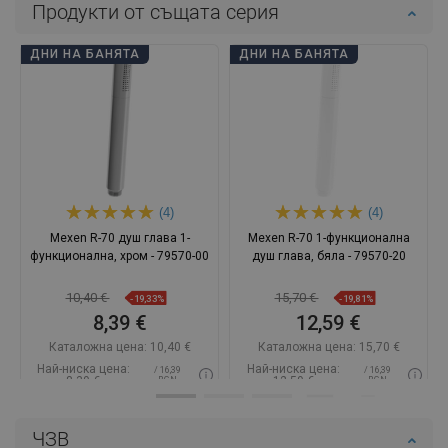
Продукти от същата серия
ДНИ НА БАНЯТА
ДНИ НА БАНЯТА
(4)
(4)
Mexen R-70 душ глава 1-
Mexen R-70 1-функционална
функционална, хром - 79570-00
душ глава, бяла - 79570-20
10,40 €
15,70 €
-19,33%
-19,81%
8,39 €
12,59 €
Каталожна цена:
10,40 €
Каталожна цена:
15,70 €
Най-ниска цена:
Най-ниска цена:
/ 16,39
/ 16,39
8,39 €
12,59 €
BGN
BGN
Наличност:
В наличност
Наличност:
В наличност
ЧЗВ
Добави в количката
Добави в количката