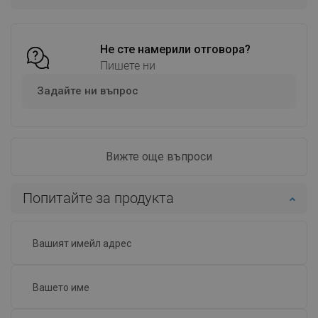
Сравнете
favorite_border
Любима
Сравнете
favorite_border
Любима
Не сте намерили отговора?
Пишете ни
Задайте ни въпрос
Вижте още въпроси
Попитайте за продукта