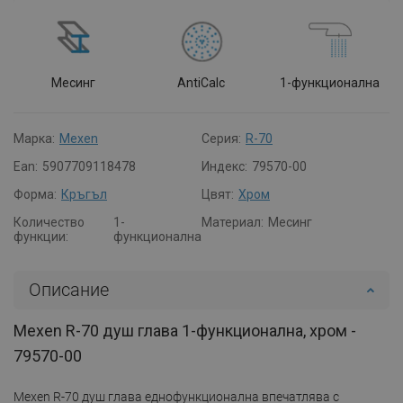
Месинг
AntiCalc
1-функционална
Марка:
Mexen
Серия:
R-70
Ean:
5907709118478
Индекс:
79570-00
Форма:
Кръгъл
Цвят:
Хром
Количество
1-
Материал:
Месинг
функции:
функционална
Описание
Mexen R-70 душ глава 1-функционална, хром -
79570-00
Mexen R-70 душ глава еднофункционална впечатлява с