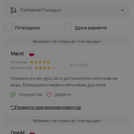
Сортиране:
Последно
Потвърдено
Други варианти
Мнението се отнася до този продукт
MarcK
Качество:
01-12-2020
Външен вид:
Гениален ръчен душ, като допълнителен източник на
вода. Всекидневно имам и използвам душ пита.
Предимства
-
Дефекти
-
Покажете оригиналния коментар
Мнението се отнася до този продукт
OmriM