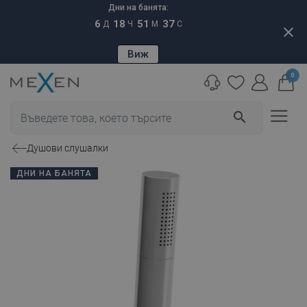
Дни на банята:
6
18
51
36
Д
Ч
М
С
close
Виж
0
search
Душови слушалки
ДНИ НА БАНЯТА