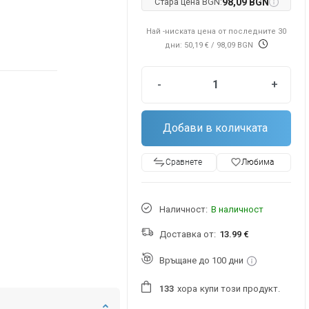
Стара цена BGN:
98,09 BGN
Най -ниската цена от последните 30
дни: 50,19 €
/ 98,09 BGN
-
+
Добави в количката
favorite_border
Любима
Сравнете
Наличност:
В наличност
Доставка от:
13.99 €
Връщане до 100 дни
хора
купи този продукт.
1
3
3