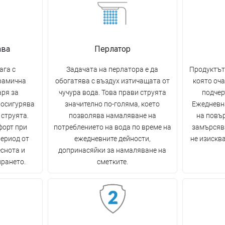
ава
Перлатор
ага с
Задачата на перлатора е да
Продуктът
рамична
обогатява с въздух изтичащата от
която оча
аря за
чучура вода. Това прави струята
подчер
 осигурява
значително по-голяма, което
Ежедневн
 струята.
позволява намаляване на
на повъ
форт при
потреблението на вода по време на
замърсява
период от
ежедневните дейности,
не изискв
еснота и
допринасяйки за намаляване на
ирането.
сметките.