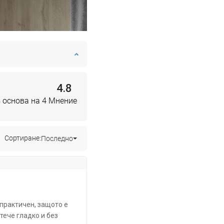
4.8
 основа на 4 Мнение
Сортиране:
Последно
 практичен, защото е
тече гладко и без