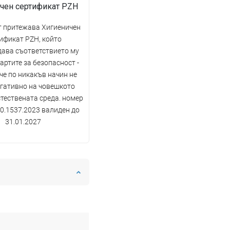
чен сертификат PZH
 притежава Хигиеничен
ификат PZH, който
ава съответствието му
артите за безопасност -
 че по никакъв начин не
егативно на човешкото
стествената среда. номер
0.1537.2023 валиден до
31.01.2027