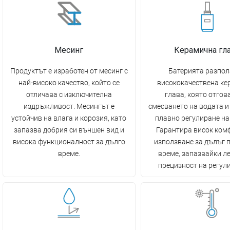
Месинг
Керамична гл
Продуктът е изработен от месинг с
Батерията разпол
най-високо качество, който се
висококачествена ке
отличава с изключителна
глава, която отгов
издръжливост. Месингът е
смесването на водата и
устойчив на влага и корозия, като
плавно регулиране на
запазва добрия си външен вид и
Гарантира висок ком
висока функционалност за дълго
използване за дълъг 
време.
време, запазвайки л
прецизност на регул