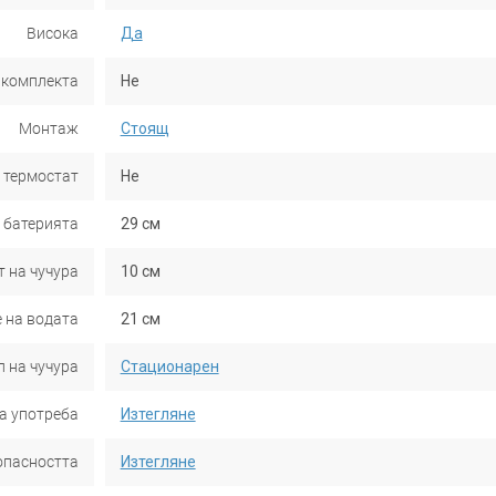
Висока
Да
 комплекта
Не
Монтаж
Стоящ
 термостат
Не
 батерията
29 см
 на чучура
10 см
 на водата
21 см
п на чучура
Стационарен
а употреба
Изтегляне
опасността
Изтегляне