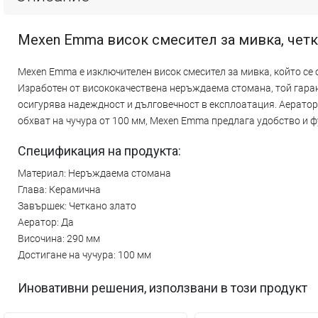
Mexen Emma висок смесител за мивка, четка
Mexen Emma е изключителен висок смесител за мивка, който се 
Изработен от висококачествена неръждаема стомана, той гаран
осигурява надеждност и дълговечност в експлоатация. Аераторъ
обхват на чучура от 100 мм, Mexen Emma предлага удобство и 
Спецификация на продукта:
Материал: Неръждаема стомана
Глава: Керамична
Завършек: Четкано злато
Аератор: Да
Височина: 290 мм
Достигане на чучура: 100 мм
Иновативни решения, използвани в този продукт