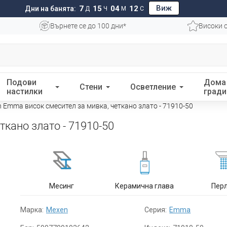
Виж
7
15
04
11
Дни на банята:
Д
Ч
М
С
Върнете се до 100 дни*
Високи 
Подови
Дома
Стени
Осветление
настилки
гради
 Emma висок смесител за мивка, четкано злато - 71910-50
кано злато - 71910-50
Месинг
Керамична глава
Пер
Марка:
Mexen
Серия:
Emma