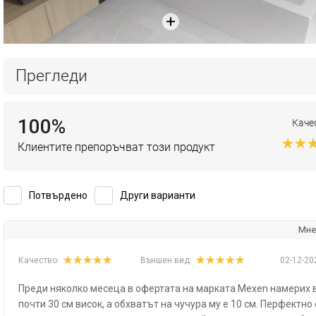
Прегледи
100%
Каче
Клиентите препоръчват този продукт
Потвърдено
Други варианти
Мне
Качество:
Външен вид:
02-12-20
Преди няколко месеца в офертата на марката Mexen намерих ви
почти 30 см висок, а обхватът на чучура му е 10 см. Перфектн