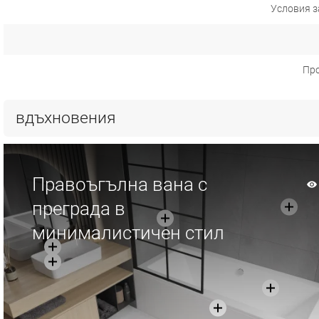
Условия з
Пр
вдъхновения
Правоъгълна вана с
преграда в
минималистичен стил