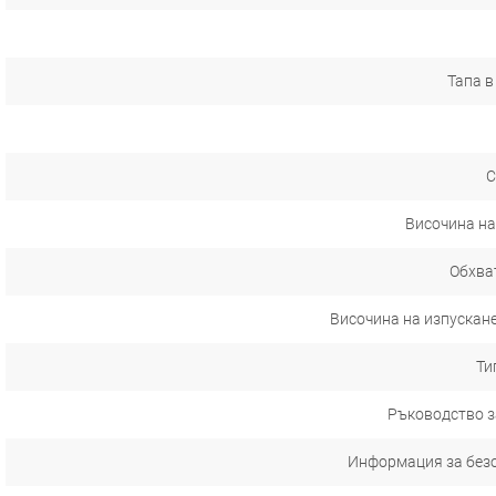
Тапа в
С
Височина на
Обхват
Височина на изпускане
Ти
Ръководство з
Информация за без