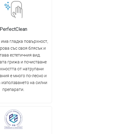
PerfectClean
 има гладка повърхност,
рова със своя блясък и
тава естетичния вид.
ата грижа и почистване
рхността от натрупани
ния е много по-лесно и
а използването на силни
препарати.