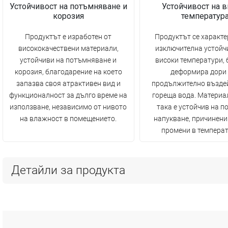
Устойчивост на потъмняване и
Устойчивост на в
корозия
температур
Продуктът е изработен от
Продуктът се характе
висококачествени материали,
изключителна устойч
устойчиви на потъмняване и
високи температури, б
корозия, благодарение на което
деформира дори
запазва своя атрактивен вид и
продължително възде
функционалност за дълго време на
гореща вода. Материа
използване, независимо от нивото
така е устойчив на п
на влажност в помещението.
напукване, причинени
промени в температ
Детайли за продукта