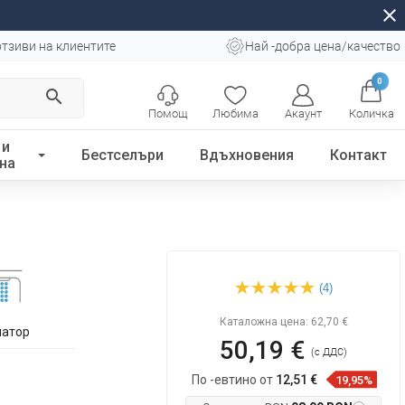
close
отзиви на клиентите
Най -добра цена/качество
0
search
Помощ
Любима
Акаунт
Количка
 и
Бестселъри
Вдъхновения
Контакт
на
Mexen Emma висок
(4)
смесител за мивка,
четкано злато - 71910-50
Каталожна цена:
62,70 €
латор
50,19 €
(с ДДС)
По -евтино от
12,51 €
19,95%