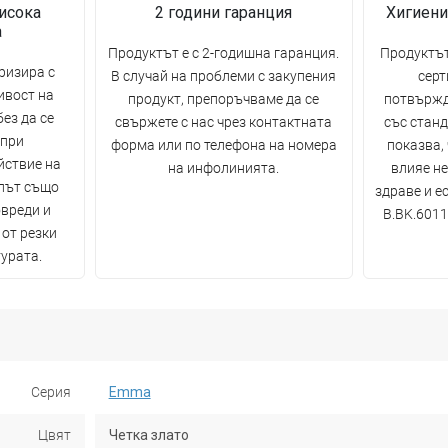
исока
2 години гаранция
Хигиени
а
Продуктът е с 2-годишна гаранция.
Продуктът
ризира с
В случай на проблеми с закупения
серт
ивост на
продукт, препоръчваме да се
потвържд
ез да се
свържете с нас чрез контактната
със станд
 при
форма или по телефона на номера
показва,
йствие на
на инфолинията.
влияе н
лът също
здраве и е
овреди и
B.BK.6011
 от резки
урата.
Серия
Emma
Цвят
Четка злато