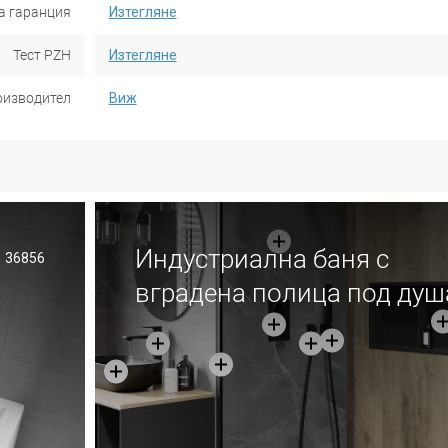
а гаранция
Изтегляне
Тест PZH
Изтегляне
оизводител
Виж
Индустриална баня с
36856
вградена полица под душ