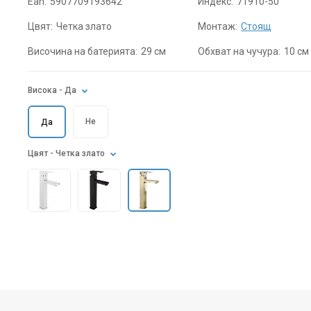
Ean:
5907709193642
Индекс:
71910-50
Цвят:
Четка злато
Монтаж:
Стоящ
Височина на батерията:
29 см
Обхват на чучура:
10 см
Висока
- Да
Не
Да
Цвят
- Четка злато