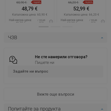
60,90 €
66,20 €
-19,89%
-19,95%
48,79 €
52,99 €
Каталожна цена:
60,90 €
Каталожна цена:
66,20 €
Най-ниска цена:
Най-ниска цена:
/ 103,49
/ 103,49
48,79 €
52,99 €
BGN
BGN
Наличност:
В наличност
Наличност:
В наличност
ЧЗВ
Добави в количката
Добави в количката
Сравнете
favorite_border
Любима
Сравнете
favorite_border
Любима
Не сте намерили отговора?
Пишете ни
Задайте ни въпрос
Вижте още въпроси
Попитайте за продукта