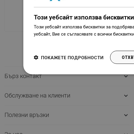
Наличие на стоки
Нашите продукти ви чакат в модерен
Този уебсайт използва бисквитки
склад.Винаги готов за изпращане!
Този уебсайт използва бисквитки за подобряв
уебсайт, Вие се съгласявате с всички бисквитк
Dowiedz się więcej
ПОКАЖЕТЕ ПОДРОБНОСТИ
ОТХВ
Бърз контакт

Обслужване на клиенти

Полезни връзки
