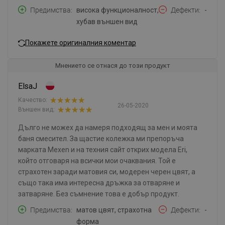
Предимства
висока функционалност,
Дефекти
-
хубав външен вид
Покажете оригиналния коментар
Мнението се отнася до този продукт
ElsaJ
Качество:
26-05-2020
Външен вид:
Дълго не можех да намеря подходящ за мен и моята
баня смесител. За щастие колежка ми препоръча
марката Mexen и на техния сайт открих модела Eri,
който отговаря на всички мои очаквания. Той е
страхотен заради матовия си, модерен черен цвят, а
също така има интересна дръжка за отваряне и
затваряне. Без съмнение това е добър продукт.
Предимства
матов цвят, страхотна
Дефекти
-
форма