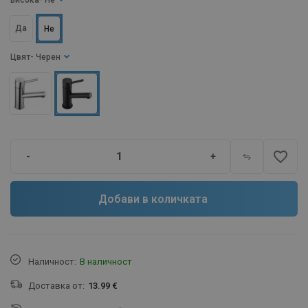
Висока
- Не
Да
Не
Цвят
- Черен
favorite_border
-
+
Добави в количката
Наличност:
В наличност
Доставка от:
13.99 €