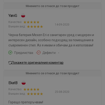
Мнението се отнася до този продукт
YaniG
Качество:
14-09-2020
Външен вид:
Черна батерия Mexen Eri е санитарен уред с модерен и
интересен дизайн, особено подходящ за помещения в
съвременен стил. Аз я имам и обичам да я използвам!
Предимства
-
Дефекти
-
Покажете оригиналния коментар
Мнението се отнася до този продукт
EkatB
Качество:
25-08-2020
Външен вид:
Горещо препоръчвам!