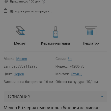
Връщане до 100 дни
хора
купи този продукт.
5
3
Месинг
Керамична глава
Перлатор
Марка:
Mexen
Серия:
Eri
Ean:
5907709112995
Индекс:
74200-70
Цвят:
Черен
Монтаж:
Стоящ
Височина на батерията:
16 см
Обхват на чучура:
10,1 см
Описание
Mexen Eri черна смесителна батерия за мивка -