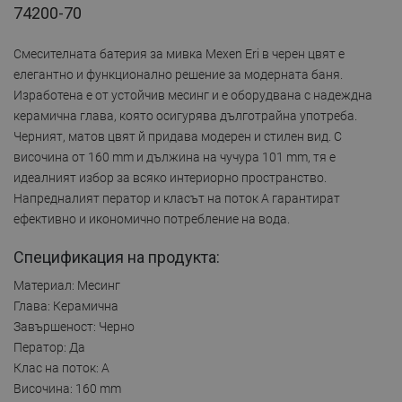
74200-70
Смесителната батерия за мивка Mexen Eri в черен цвят е
елегантно и функционално решение за модерната баня.
Изработена е от устойчив месинг и е оборудвана с надеждна
керамична глава, която осигурява дълготрайна употреба.
Черният, матов цвят й придава модерен и стилен вид. С
височина от 160 mm и дължина на чучура 101 mm, тя е
идеалният избор за всяко интериорно пространство.
Напредналият ператор и класът на поток A гарантират
ефективно и икономично потребление на вода.
Спецификация на продукта:
Материал: Месинг
Глава: Керамична
Завършеност: Черно
Ператор: Да
Клас на поток: A
Височина: 160 mm