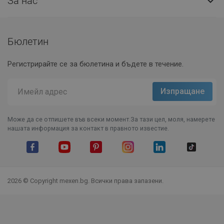
За нас

Бюлетин
Регистрирайте се за бюлетина и бъдете в течение.
Може да се отпишете във всеки момент.За тази цел, моля, намерете
нашата информация за контакт в правното известие.
Facebook
YouTube
Pinterest
Instagram Feed
LinkedIn
TikTok
2026 © Copyright mexen.bg. Всички права запазени.