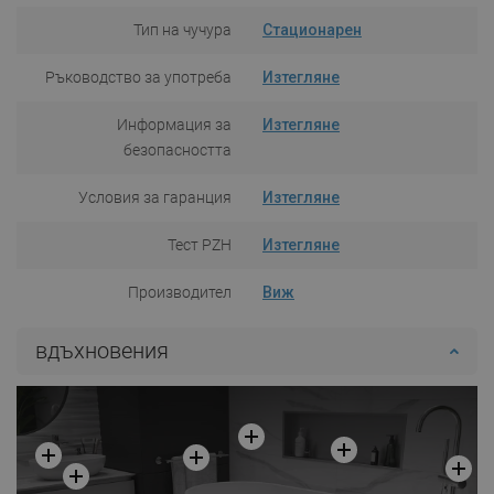
Тип на чучура
Стационарен
Ръководство за употреба
Изтегляне
Информация за
Изтегляне
безопасността
Условия за гаранция
Изтегляне
Тест PZH
Изтегляне
Производител
Виж
вдъхновения