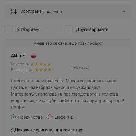
Сортиране:
Последно
Потвърдено
Други варианти
Мнението се отнася до този продукт
AkhmS
Качество:
19-09-2021
Външен вид:
Смесителят за мивка Eri от Mexen се предлага в два
цвята, но аз избрах черния и не съжалявам!
Материалът, използван в производството, е толкова
издръжлив, че не губи свойствата си дори при търкане!
СУПЕР!
Предимства
-
Дефекти
-
Покажете оригиналния коментар