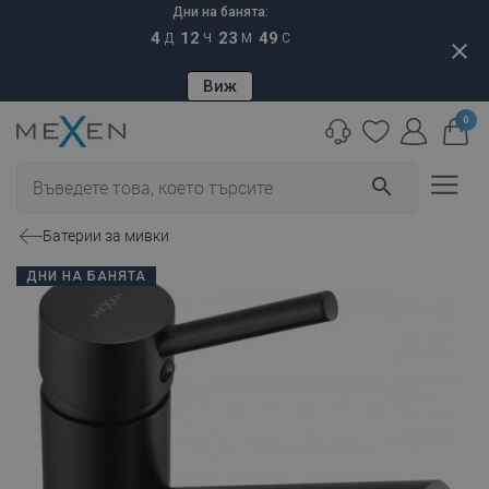
Дни на банята:
4
12
23
48
Д
Ч
М
С
close
Виж
0
search
Батерии за мивки
ДНИ НА БАНЯТА