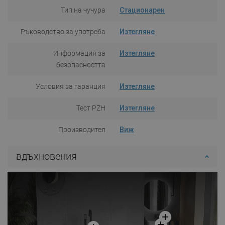
Тип на чучура
Стационарен
Ръководство за употреба
Изтегляне
Информация за
Изтегляне
безопасността
Условия за гаранция
Изтегляне
Тест PZH
Изтегляне
Производител
Виж
вдъхновения