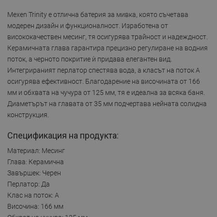
Mexen Trinity е отлична батерия за мивка, която съчетава
модерен дизайн и функционалност. Изработена от
висококачествен месинг, тя осигурява трайност и надеждност.
Керамичната глава гарантира прецизно регулиране на водния
поток, а черното покритие ѝ придава елегантен вид.
Интегрираният перлатор спестява вода, а класът на поток A
осигурява ефективност. Благодарение на височината от 166
мм и обхвата на чучура от 125 мм, тя е идеална за всяка баня.
Диаметърът на главата от 35 мм подчертава нейната солидна
конструкция.
Спецификация на продукта:
Материал: Месинг
Глава: Керамична
Завършек: Черен
Перлатор: Да
Клас на поток: A
Височина: 166 мм