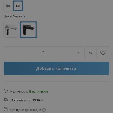
Да
Не
Цвят
- Черен
favorite_border
-
+
Добави в количката
Наличност:
В наличност
Доставка от:
13.99 €
Връщане до 100 дни