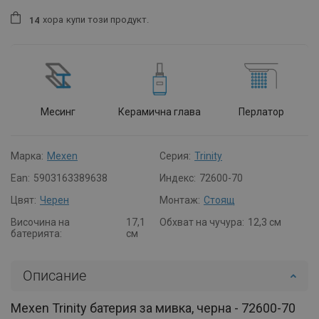
хора
купи този продукт.
1
4
Месинг
Керамична глава
Перлатор
Марка:
Mexen
Серия:
Trinity
Ean:
5903163389638
Индекс:
72600-70
Цвят:
Черен
Монтаж:
Стоящ
Височина на
17,1
Обхват на чучура:
12,3 см
батерията:
см
Описание
Mexen Trinity батерия за мивка, черна - 72600-70