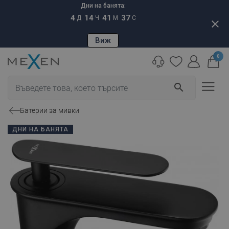
Дни на банята:
4
14
41
36
Д
Ч
М
С
close
Виж
0
search
Батерии за мивки
ДНИ НА БАНЯТА