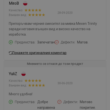
MiroB
Качество:
28-09-2020
Външен вид:
Препоръчвам черния смесител за мивка Mexen Trinity
заради неговия външен вид и високо качество на
изработка.
Предимства
Запечатан
Дефекти
Матов.
Покажете оригиналния коментар
Мнението се отнася до този продукт
YuliZ
Качество:
30-06-2020
Външен вид:
Много удобна!
Предимства
Добре
Дефекти
Матово
направена
покритие.