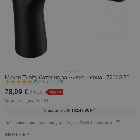
Mexen Trinity батерия за мивка, черна - 72600-70
(0)
(4)
Въпроси
78,09 €
19,99%
(с ДДС)
Каталожна цена:
97,60 €
Стара цена BGN:
152,49 BGN
Най -ниската цена от последните 30 дни: 78,09 €
/ 152,49 BGN
Висока
- Не