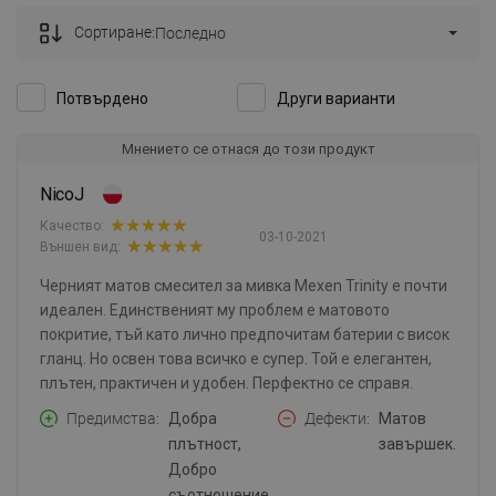
Сортиране:
Последно
Потвърдено
Други варианти
Мнението се отнася до този продукт
NicoJ
Качество:
03-10-2021
Външен вид:
Черният матов смесител за мивка Mexen Trinity е почти
идеален. Единственият му проблем е матовото
покритие, тъй като лично предпочитам батерии с висок
гланц. Но освен това всичко е супер. Той е елегантен,
плътен, практичен и удобен. Перфектно се справя.
Предимства
Добра
Дефекти
Матов
плътност,
завършек.
Добро
съотношение