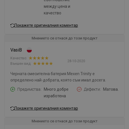
между цена и
качество
Покажете оригиналния коментар
Мнението се отнася до този продукт
VasiB
Качество:
28-10-2020
Външен вид:
Черната смесителна батерия Mexen Trinity е
определено най-добрата, която съм имал досега.
Предимства
Много добре
Дефекти
Матова.
изработена
Покажете оригиналния коментар
Мнението се отнася до този продукт