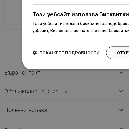
Наличие на стоки
Нашите продукти ви чакат в модерен
Този уебсайт използва бисквитки
склад.Винаги готов за изпращане!
Този уебсайт използва бисквитки за подобряв
уебсайт, Вие се съгласявате с всички бисквитк
Dowiedz się więcej
ПОКАЖЕТЕ ПОДРОБНОСТИ
ОТХВ
Бърз контакт

Обслужване на клиенти

Полезни връзки

За нас
