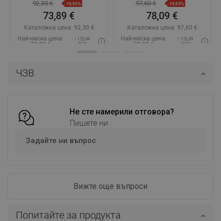
92,30 €
97,60 €
-19,95%
-19,99%
73,89 €
78,09 €
Каталожна цена:
92,30 €
Каталожна цена:
97,60 €
Най-ниска цена:
Най-ниска цена:
/ 152,49
/ 152,49
73,89 €
78,09 €
BGN
BGN
Наличност:
В наличност
Наличност:
В наличност
ЧЗВ
Добави в количката
Добави в количката
Сравнете
favorite_border
Любима
Сравнете
favorite_border
Любима
Не сте намерили отговора?
Пишете ни
Задайте ни въпрос
Вижте още въпроси
Попитайте за продукта