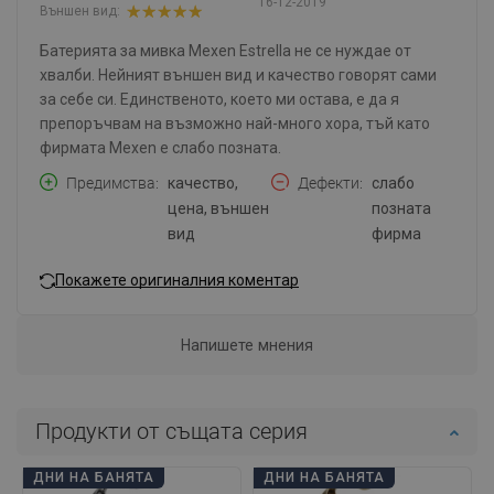
16-12-2019
Външен вид:
Батерията за мивка Mexen Estrella не се нуждае от
хвалби. Нейният външен вид и качество говорят сами
за себе си. Единственото, което ми остава, е да я
препоръчвам на възможно най-много хора, тъй като
фирмата Mexen е слабо позната.
Предимства
качество,
Дефекти
слабо
цена, външен
позната
вид
фирма
Покажете оригиналния коментар
Напишете мнения
Продукти от същата серия
ДНИ НА БАНЯТА
ДНИ НА БАНЯТА