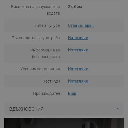
Височина на изпускане на
22,8 см
водата
Тип на чучура
Стационарен
Ръководство за употреба
Изтегляне
Информация за
Изтегляне
безопасността
Условия за гаранция
Изтегляне
Тест PZH
Изтегляне
Производител
Виж
вдъхновения