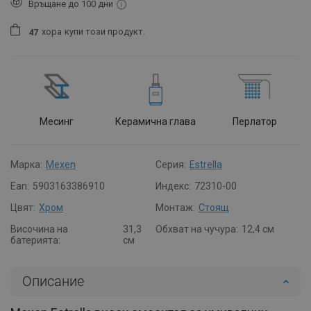
Връщане до 100 дни
хора
купи този продукт.
4
7
Месинг
Керамична глава
Перлатор
Марка:
Mexen
Серия:
Estrella
Ean:
5903163386910
Индекс:
72310-00
Цвят:
Хром
Монтаж:
Стоящ
Височина на
31,3
Обхват на чучура:
12,4 см
батерията:
см
Описание