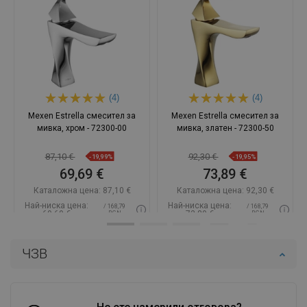
(4)
(4)
Mexen Estrella смесител за
Mexen Estrella смесител за
мивка, хром - 72300-00
мивка, златен - 72300-50
87,10 €
92,30 €
-19,99%
-19,95%
69,69 €
73,89 €
Каталожна цена:
87,10 €
Каталожна цена:
92,30 €
Най-ниска цена:
Най-ниска цена:
/ 168,79
/ 168,79
69,69 €
73,89 €
BGN
BGN
Наличност:
В наличност
Наличност:
В наличност
ЧЗВ
Добави в количката
Добави в количката
Сравнете
favorite_border
Любима
Сравнете
favorite_border
Любима