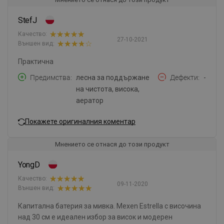
StefJ
Качество:
27-10-2021
Външен вид:
Практична
Предимства
лесна за поддържане
Дефекти
-
на чистота, висока,
аератор
Покажете оригиналния коментар
Мнението се отнася до този продукт
YongD
Качество:
09-11-2020
Външен вид:
Капитална батерия за мивка. Mexen Estrella с височина
над 30 см е идеален избор за висок и модерен