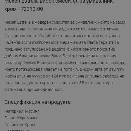
Mexen Estrella висок смесител за умивалник,
хром - 72310-00
Mexen Estrella е модерен смесител за умивалник, който не само
впечатлява с елегантния си вид, но и се отличава с отлична
функционалност. Изработен от здрав месинг, той осигурява
надеждност и дълговечност. Керамичната глава гарантира
прецизно регулиране на водата, а хромираното покритие
добавя блясък на всяка баня. Благодарение на вградения
перлатор, Mexen Estrella е икономичен в използването на вода,
което потвърждава класът на поток A. Височината от 313 mm
и обхватът на чучура от 124 mm осигуряват пълна свобода на
ползване, а диаметърът на главата от 35 mm гарантира
оптимална производителност.
Спецификация на продукта:
Материал: Месинг
Глава: Керамична
Покритие: Хром