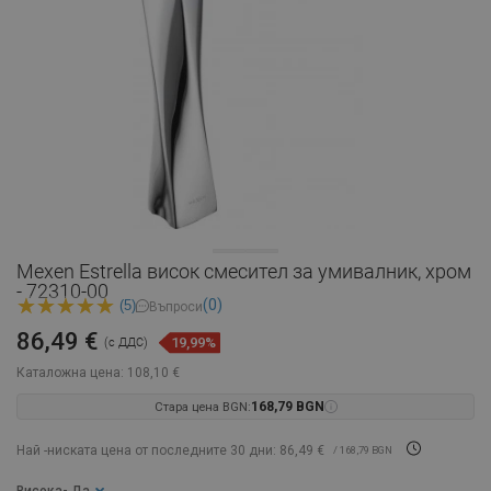
Mexen Estrella висок смесител за умивалник, хром
- 72310-00
(0)
(5)
Въпроси
86,49 €
19,99%
(с ДДС)
Каталожна цена:
108,10 €
Стара цена BGN:
168,79 BGN
Най -ниската цена от последните 30 дни: 86,49 €
/ 168,79 BGN