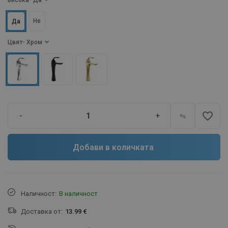
Висока
- Да
Не
Да
Цвят
- Хром
favorite_border
-
+
Добави в количката
Наличност:
В наличност
Доставка от:
13.99 €