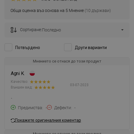
Обща оценка въз основа на 5 Мнение
(10 държави)
Сортиране:
Последно
Потвърдено
Други варианти
Мнението се отнася до този продукт
Agni K.
Качество:
03-07-2023
Външен вид:
-
Предимства
-
Дефекти
-
Покажете оригиналния коментар
Мнението се отнася до този продукт