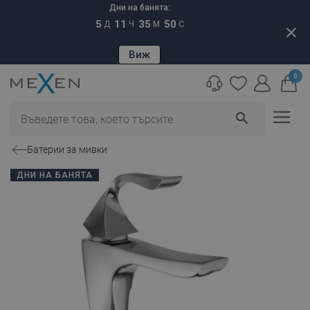
Дни на банята:
5
11
35
49
Д
Ч
М
С
close
Виж
0
search
Батерии за мивки
ДНИ НА БАНЯТА