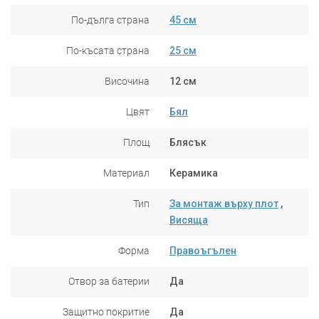
По-дълга страна
45 см
По-късата страна
25 см
Височина
12 см
Цвят
Бял
Площ
Блясък
Материал
Керамика
Тип
За монтаж върху плот
,
Висяща
Форма
Правоъгълен
Отвор за батерии
Да
Защитно покритие
Да