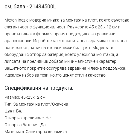
см, бяла - 21434500L
Mexen Inez е модерна мивка за монтаж на плот, която съчетава
елегантност с функционалност. Размерите 45 x 25 x 12 см и
правоъгълната форма я правят подходяща за различни
аранжировки. Изработена е от санитарна керамика с лъскава
повърхност, налична в класически бял цвят. Моделът е
оборудван с отвор за батерия, което улеснява монтажа, а
липсата на преливник добавя минималистичен характер.
Защитното покритие осигурява здравина и лесна поддръжка.
Идеален избор за тези, които ценят стил и качество.
Спецификация на продукта:
Размер: 45x25x12 см
Тип: За монтаж на плот/Окачена
Цвят: Бял
Отвор за преливане: Не
Отвор за батерия: Да
Материал: Санитарна керамика