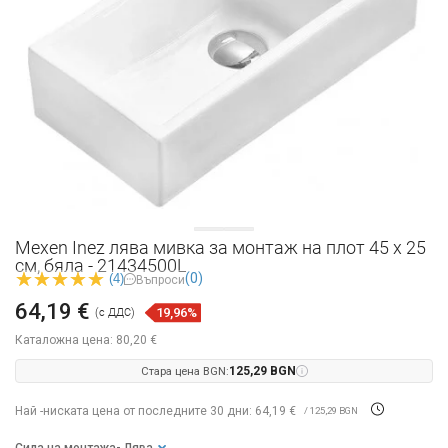
Mexen Inez лява мивка за монтаж на плот 45 x 25
см, бяла - 21434500L
(0)
(4)
Въпроси
64,19 €
19,96%
(с ДДС)
Каталожна цена:
80,20 €
Стара цена BGN:
125,29 BGN
Най -ниската цена от последните 30 дни: 64,19 €
/ 125,29 BGN