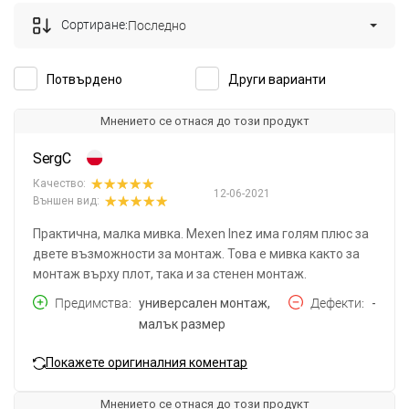
Сортиране:
Последно
Потвърдено
Други варианти
Мнението се отнася до този продукт
SergC
Качество:
12-06-2021
Външен вид:
Практична, малка мивка. Mexen Inez има голям плюс за
двете възможности за монтаж. Това е мивка както за
монтаж върху плот, така и за стенен монтаж.
Предимства
универсален монтаж,
Дефекти
-
малък размер
Покажете оригиналния коментар
Мнението се отнася до този продукт