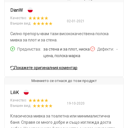
DianW
Качество:
02-01-2021
Външен вид:
Силно препоръчвам тази висококачествена полска
мивка за плот и за стена.
Предимства
за стена и за плот, ниска
Дефекти
-
цена, полска марка
Покажете оригиналния коментар
Мнението се отнася до този продукт
LiliK
Качество:
19-10-2020
Външен вид:
Класическа мивка за тоалетна или минималистична
баня. Справя се много добре и също изглежда доста