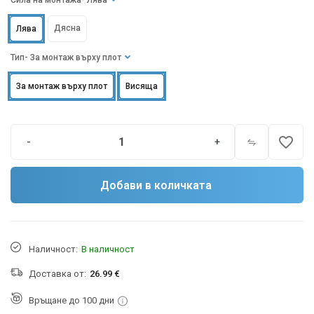
Сила на монтажа
- Лява
Дясна
Лява
Тип
- За монтаж върху плот
За монтаж върху плот
Висяща
favorite_border
-
+
Добави в количката
Наличност:
В наличност
Доставка от:
26.99 €
Връщане до 100 дни