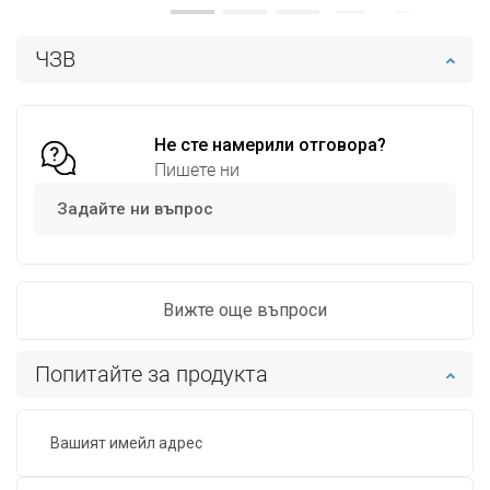
Наличност:
В наличност
Наличност:
В наличност
ЧЗВ
Добави в количката
Добави в количката
Сравнете
favorite_border
Любима
Сравнете
favorite_border
Любима
Не сте намерили отговора?
Пишете ни
Задайте ни въпрос
Вижте още въпроси
Попитайте за продукта