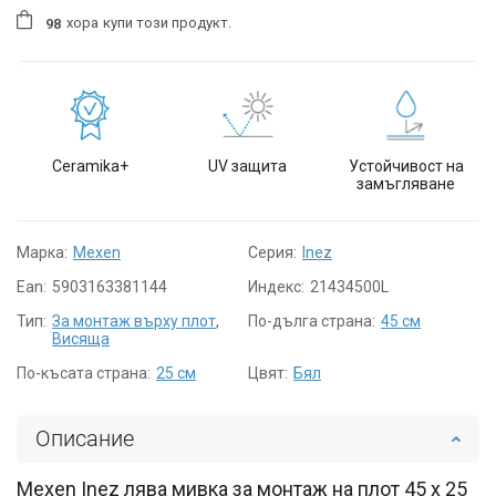
хора
купи този продукт.
9
8
Ceramika+
UV защита
Устойчивост на
замъгляване
Марка:
Mexen
Серия:
Inez
Ean:
5903163381144
Индекс:
21434500L
Тип:
За монтаж върху плот
,
По-дълга страна:
45 см
Висяща
По-късата страна:
25 см
Цвят:
Бял
Описание
Mexen Inez лява мивка за монтаж на плот 45 x 25