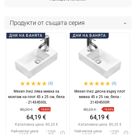
Продукти от същата серия
ДНИ НА БАНЯТА
ДНИ НА БАНЯТА
(4)
(4)
Mexen Inez лява мивка за
Mexen Inez дясна върху плот
монтаж на плот 45 x 25 см, бяла
мивка 45 x 25 см, бяла -
- 21434500L
21434500R
80,20 €
80,20 €
-19,96%
-19,96%
64,19 €
64,19 €
Каталожна цена:
80,20 €
Каталожна цена:
80,20 €
Най-ниска цена:
Най-ниска цена:
/ 125,29
/ 125,29
64,19 €
64,19 €
BGN
BGN