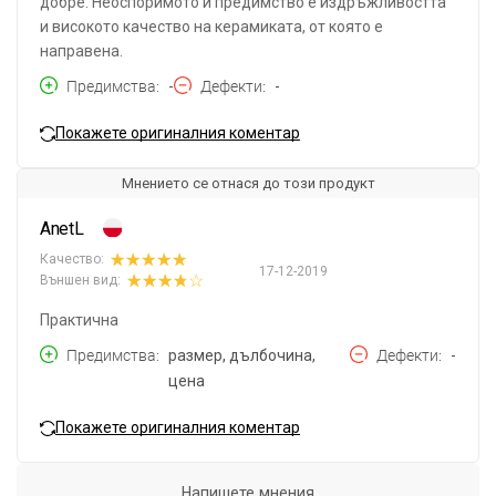
добре. Неоспоримото й предимство е издръжливостта
и високото качество на керамиката, от която е
направена.
Предимства
-
Дефекти
-
Покажете оригиналния коментар
Мнението се отнася до този продукт
AnetL
Качество:
17-12-2019
Външен вид:
Практична
Предимства
размер, дълбочина,
Дефекти
-
цена
Покажете оригиналния коментар
Напишете мнения