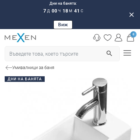
Дни на банята:
7
00
18
40
Д
Ч
М
С
close
Виж
0
search
Умивалници за баня
ДНИ НА БАНЯТА