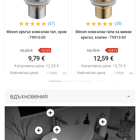
(47)
(38)
Mexen кръгъл клик-клак тап, хром
Mexen клик-клак тапи за мивки
- 79910-00
кръгъл, златен - 79910-50
12,20 €
15,70 €
-19,75%
-19,81%
9,79 €
12,59 €
Каталожна цена:
12,20 €
Каталожна цена:
15,70 €
Най-ниска цена:
Най-ниска цена:
/ 125,29
/ 125,29
9,79 €
12,59 €
BGN
BGN
Наличност:
В наличност
Наличност:
В наличност
вдъхновения
Добави в количката
Добави в количката
Сравнете
favorite_border
Любима
Сравнете
favorite_border
Любима