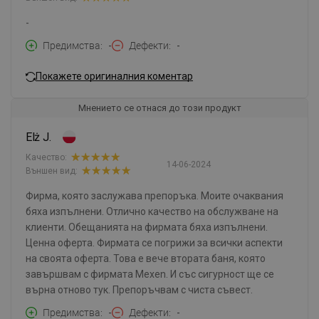
-
Предимства
-
Дефекти
-
Покажете оригиналния коментар
Мнението се отнася до този продукт
Elż J.
Качество:
14-06-2024
Външен вид:
Фирма, която заслужава препоръка. Моите очаквания
бяха изпълнени. Отлично качество на обслужване на
клиенти. Обещанията на фирмата бяха изпълнени.
Ценна оферта. Фирмата се погрижи за всички аспекти
на своята оферта. Това е вече втората баня, която
завършвам с фирмата Mexen. И със сигурност ще се
върна отново тук. Препоръчвам с чиста съвест.
Предимства
-
Дефекти
-