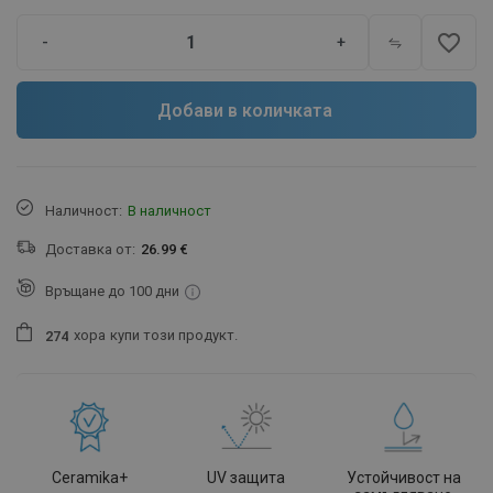
favorite_border
-
+
Добави в количката
Наличност:
В наличност
Доставка от:
26.99 €
Връщане до 100 дни
хора
купи този продукт.
2
7
4
Ceramika+
UV защита
Устойчивост на