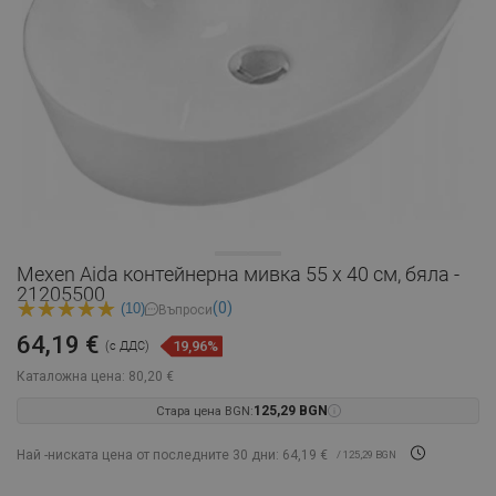
Mexen Aida контейнерна мивка 55 x 40 см, бяла -
21205500
(0)
(10)
Въпроси
64,19 €
19,96%
(с ДДС)
Каталожна цена:
80,20 €
Стара цена BGN:
125,29 BGN
Най -ниската цена от последните 30 дни: 64,19 €
/ 125,29 BGN