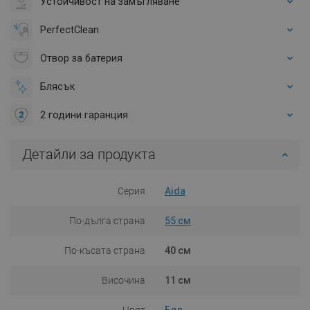
Устойчивост на замъгляване
PerfectClean
Отвор за батерия
Блясък
2 години гаранция
Детайли за продукта
Серия
Aida
По-дълга страна
55 см
По-късата страна
40 см
Височина
11 см
Цвят
Бял