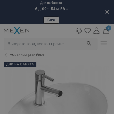
Дни на банята:
6
09
54
57
Д
Ч
М
С
close
Виж
0
search
Умивалници за баня
ДНИ НА БАНЯТА