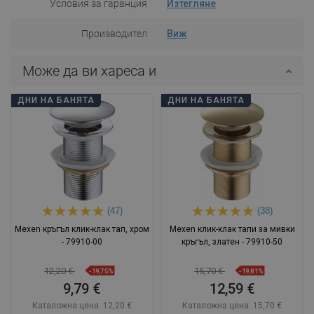
Условия за гаранция
Изтегляне
Производител
Виж
Може да ви хареса и
ДНИ НА БАНЯТА
ДНИ НА БАНЯТА
(47)
(38)
Mexen кръгъл клик-клак тап, хром
Mexen клик-клак тапи за мивки
- 79910-00
кръгъл, златен - 79910-50
12,20 €
15,70 €
-19,75%
-19,81%
9,79 €
12,59 €
Каталожна цена:
12,20 €
Каталожна цена:
15,70 €