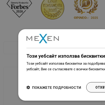
ПРОВЕРКА ПОВЕЧЕ
Този уебсайт използва бисквитки
Този уебсайт използва бисквитки за подобряв
уебсайт, Вие се съгласявате с всички бисквитк
Dowiedz się więcej
Наличие на стоки
ПОКАЖЕТЕ ПОДРОБНОСТИ
ОТХВ
Нашите продукти ви чакат в модерен
склад.Винаги готов за изпращане!