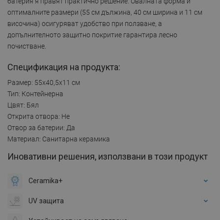
батерия я правят практично решение. Овалната форма и
оптималните размери (55 см дължина, 40 см ширина и 11 см
височина) осигуряват удобство при ползване, а
допълнителното защитно покритие гарантира лесно
почистване.
Спецификация на продукта:
Размер: 55x40,5x11 см
Тип: Контейнерна
Цвят: Бял
Открита отвора: Не
Отвор за батерии: Да
Материал: Санитарна керамика
Иновативни решения, използвани в този продукт
Ceramika+
UV защита