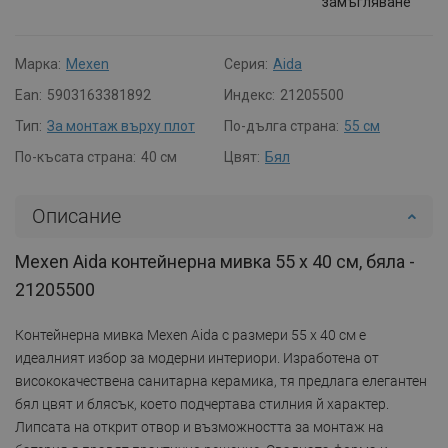
замъгляване
Марка:
Mexen
Серия:
Aida
Ean:
5903163381892
Индекс:
21205500
Тип:
За монтаж върху плот
По-дълга страна:
55 см
По-късата страна:
40 см
Цвят:
Бял
Описание
Mexen Aida контейнерна мивка 55 x 40 см, бяла -
21205500
Контейнерна мивка Mexen Aida с размери 55 x 40 см е
идеалният избор за модерни интериори. Изработена от
висококачествена санитарна керамика, тя предлага елегантен
бял цвят и блясък, което подчертава стилния й характер.
Липсата на открит отвор и възможността за монтаж на