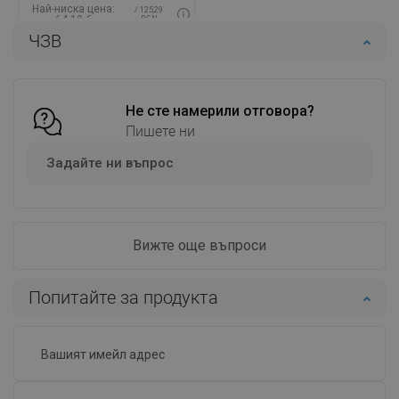
Най-ниска цена:
/ 125,29
64,19 €
BGN
ЧЗВ
Наличност:
В наличност
Добави в количката
Сравнете
favorite_border
Не сте намерили отговора?
Любима
Пишете ни
Задайте ни въпрос
Вижте още въпроси
Попитайте за продукта