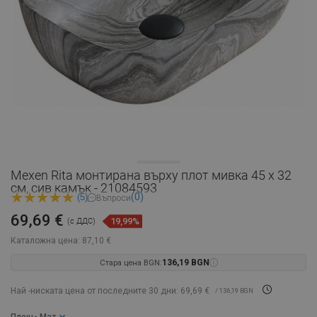
Mexen Rita монтирана върху плот мивка 45 x 32
см, сив камък - 21084593
(0)
(5)
Въпроси
69,69 €
19,99%
(с ДДС)
Каталожна цена:
87,10 €
Стара цена BGN:
136,19 BGN
Най -ниската цена от последните 30 дни: 69,69 €
/ 136,19 BGN