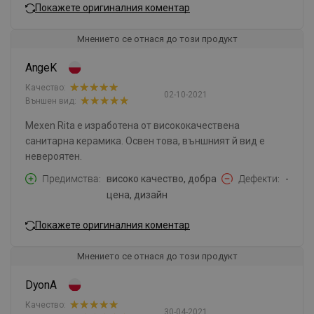
Покажете оригиналния коментар
Мнението се отнася до този продукт
AngeK
Качество:
02-10-2021
Външен вид:
Mexen Rita е изработена от висококачествена
санитарна керамика. Освен това, външният й вид е
невероятен.
Предимства
високо качество, добра
Дефекти
-
цена, дизайн
Покажете оригиналния коментар
Мнението се отнася до този продукт
DyonA
Качество:
30-04-2021