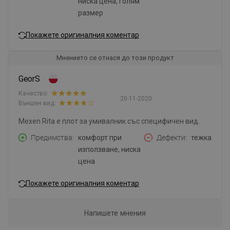
ниска цена, голям
размер
Покажете оригиналния коментар
Мнението се отнася до този продукт
GeorS
Качество:
20-11-2020
Външен вид:
Mexen Rita е плот за умивалник със специфичен вид.
Предимства
комфорт при
Дефекти
тежка
използване, ниска
цена
Покажете оригиналния коментар
Напишете мнения