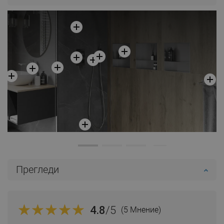
Сравнете
favorite_border
Любима
Сравнете
favorite_border
Любима
Прегледи
4.8
/5
(5 Мнение)