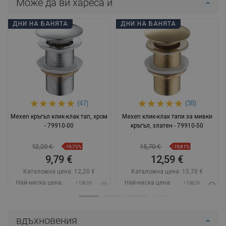
Може да ви хареса и
ДНИ НА БАНЯТА
ДНИ НА БАНЯТА
(47)
(38)
Mexen кръгъл клик-клак тап, хром
Mexen клик-клак тапи за мивки
- 79910-00
кръгъл, златен - 79910-50
12,20 €
15,70 €
-19,75%
-19,81%
9,79 €
12,59 €
Каталожна цена:
12,20 €
Каталожна цена:
15,70 €
Най-ниска цена:
Най-ниска цена:
/ 136,19
/ 136,19
9,79 €
12,59 €
BGN
BGN
Наличност:
В наличност
Наличност:
В наличност
вдъхновения
Добави в количката
Добави в количката