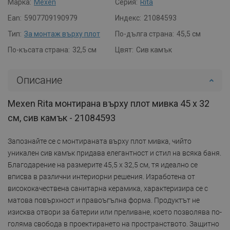
Марка:
Mexen
Серия:
Rita
Ean:
5907709190979
Индекс:
21084593
Тип:
За монтаж върху плот
По-дълга страна:
45,5 см
По-късата страна:
32,5 см
Цвят:
Сив камък
Описание
Mexen Rita монтирана върху плот мивка 45 x 32
см, сив камък - 21084593
Запознайте се с монтираната върху плот мивка, чийто
уникален сив камък придава елегантност и стил на всяка баня.
Благодарение на размерите 45,5 x 32,5 см, тя идеално се
вписва в различни интериорни решения. Изработена от
висококачествена санитарна керамика, характеризира се с
матова повърхност и правоъгълна форма. Продуктът не
изисква отвори за батерии или преливане, което позволява по-
голяма свобода в проектирането на пространството. Защитно