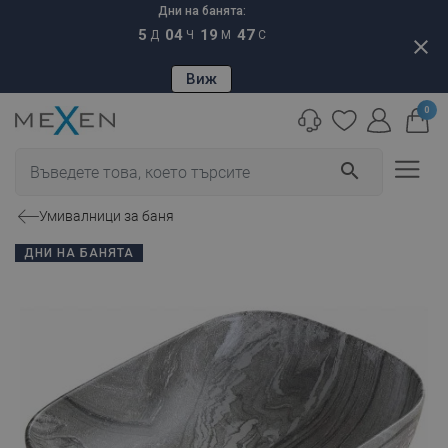
Дни на банята:
5
04
19
46
Д
Ч
М
С
close
Виж
0
search
Умивалници за баня
ДНИ НА БАНЯТА