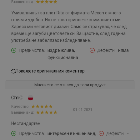
Външен вид:
Умивалникът за плот Rita от фирмата Mexen е много
голям и удобен. Но не това привлече вниманието ми.
Хареса ми неговият дизайн. Само се страхувах, че след
време ще загуби цветовете си. За щастие, след година
употреба не забелязах избледняване.
Предимства
издръжлива,
Дефекти
няма
функционална
Покажете оригиналния коментар
Мнението се отнася до този продукт
ChriC
Качество:
01-01-2021
Външен вид:
Нестандартен
Предимства
интересен външен вид,
Дефекти
-