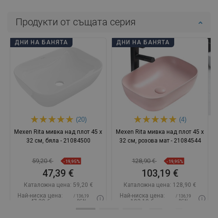
Продукти от същата серия
ДНИ НА БАНЯТА
ДНИ НА БАНЯТА
(20)
(4)
Mexen Rita мивка над плот 45 x
Mexen Rita мивка над плот 45 x
32 см, бяла - 21084500
32 см, розова мат - 21084544
59,20 €
128,90 €
-19,95%
-19,95%
47,39 €
103,19 €
Каталожна цена:
59,20 €
Каталожна цена:
128,90 €
Най-ниска цена:
Най-ниска цена:
/ 136,19
/ 136,19
47,39 €
103,19 €
BGN
BGN
Наличност:
В наличност
Наличност:
В наличност