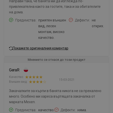
Направи така, че банята ми да изглежда по-
привлекателна както за гостите, така и за обитателите
на дома.
Предимства
приятен външен
Дефекти
не
вид, лесен
открих.
монтаж, високо
качество.
Покажете оригиналния коментар
Мнението се отнася до този продукт
GeraR
Качество:
15-03-2021
Външен вид:
Закачалките за кърпи в банята никога не са прекалено
много. Особено ми хареса въртящата закачалка от
марката Mexen.
Предимства
качество.
Дефекти
няма.