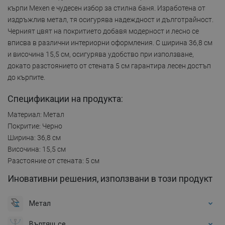
кърпи Mexen е чудесен избор за стилна баня. Изработена от
издръжлив метал, тя осигурява надеждност и дълготрайност.
Черният цвят на покритието добавя модерност и лесно се
вписва в различни интериорни оформления. С ширина 36,8 см
и височина 15,5 см, осигурява удобство при използване,
докато разстоянието от стената 5 см гарантира лесен достъп
до кърпите.
Спецификации на продукта:
Материал: Метал
Покритие: Черно
Ширина: 36,8 см
Височина: 15,5 см
Разстояние от стената: 5 см
Иновативни решения, използвани в този продукт
Метал
Въртящ се