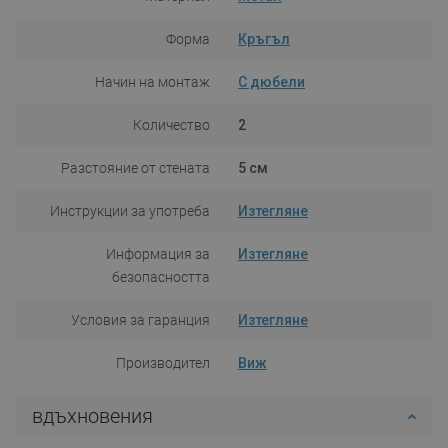
Форма
Кръгъл
Начин на монтаж
С дюбели
Количество
2
Разстояние от стената
5 см
Инструкции за употреба
Изтегляне
Информация за
Изтегляне
безопасността
Условия за гаранция
Изтегляне
Производител
Виж
вдъхновения