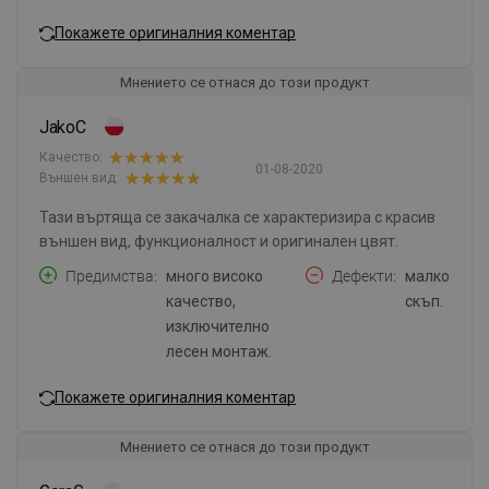
Покажете оригиналния коментар
Мнението се отнася до този продукт
JakoC
Качество:
01-08-2020
Външен вид:
Тази въртяща се закачалка се характеризира с красив
външен вид, функционалност и оригинален цвят.
Предимства
много високо
Дефекти
малко
качество,
скъп.
изключително
лесен монтаж.
Покажете оригиналния коментар
Мнението се отнася до този продукт