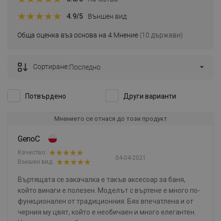
4.9
/5
Външен вид
Обща оценка въз основа на 4 Мнение
(10 държави)
Сортиране:
Последно
Потвърдено
Други варианти
Мнението се отнася до този продукт
GenoC
Качество:
04-04-2021
Външен вид:
Въртящата се закачалка е такъв аксесоар за баня,
който винаги е полезен. Моделът с въртене е много по-
функционален от традиционния. Бях впечатлена и от
черния му цвят, който е необичаен и много елегантен.