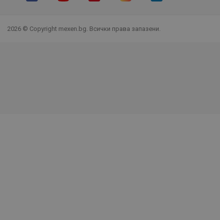
Facebook
YouTube
Pinterest
Instagram Feed
LinkedIn
TikTok
2026 © Copyright mexen.bg. Всички права запазени.