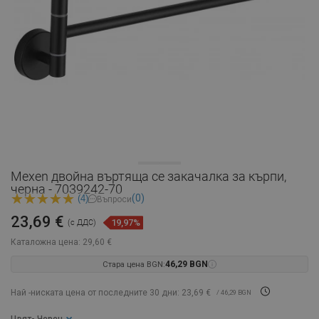
Mexen двойна въртяща се закачалка за кърпи,
черна - 7039242-70
(0)
(4)
Въпроси
23,69 €
19,97%
(с ДДС)
Каталожна цена:
29,60 €
Стара цена BGN:
46,29 BGN
Най -ниската цена от последните 30 дни: 23,69 €
/ 46,29 BGN