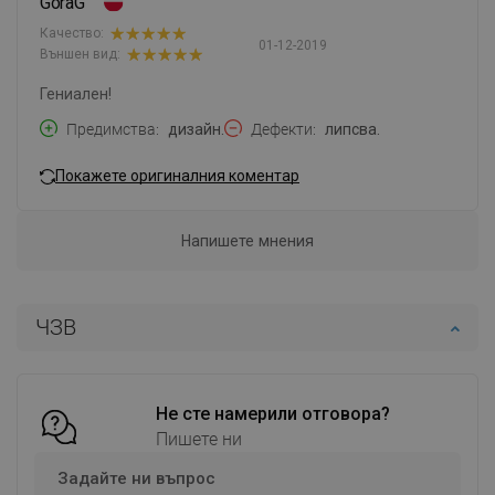
GoraG
Качество:
01-12-2019
Външен вид:
Гениален!
Предимства
дизайн.
Дефекти
липсва.
Покажете оригиналния коментар
Напишете мнения
ЧЗВ
Не сте намерили отговора?
Пишете ни
Задайте ни въпрос