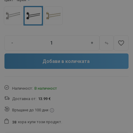
Цвят
- Черен
favorite_border
-
+
Добави в количката
Наличност:
В наличност
Доставка от:
13.99 €
Връщане до 100 дни
хора
купи този продукт.
3
8