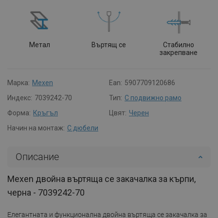
Метал
Въртящ се
Стабилно
закрепване
Марка:
Mexen
Ean:
5907709120686
Индекс:
7039242-70
Тип:
С подвижно рамо
Форма:
Кръгъл
Цвят:
Черен
Начин на монтаж:
С дюбели
Описание
Mexen двойна въртяща се закачалка за кърпи,
черна - 7039242-70
Елегантната и функционална двойна въртяща се закачалка за