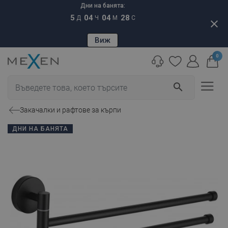
Дни на банята:
5
04
04
27
Д
Ч
М
С
close
Виж
0
search
Закачалки и рафтове за кърпи
ДНИ НА БАНЯТА