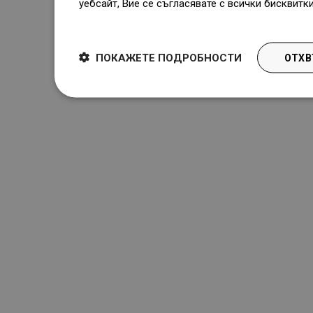
уебсайт, Вие се съгласявате с всички бисквитк
Dowiedz się więcej
ПОКАЖЕТЕ ПОДРОБНОСТИ
ОТХВ