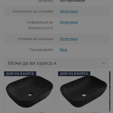
За мивки
Без преливник
Инструкции за употреба
Изтегляне
Информация за
Изтегляне
безопасността
Условия за гаранция
Изтегляне
Производител
Виж
Може да ви хареса и
ДНИ НА БАНЯТА
ДНИ НА БАНЯТА