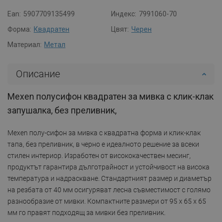
Ean:
5907709135499
Индекс:
7991060-70
Форма:
Квадратен
Цвят:
Черен
Материал:
Метал
Описание
Mexen полусифон квадратен за мивка с клик-клак
запушалка, без преливник,
Mexen полу-сифон за мивка с квадратна форма и клик-клак
тапа, без преливник, в черно е идеалното решение за всеки
стилен интериор. Изработен от висококачествен месинг,
продуктът гарантира дълготрайност и устойчивост на висока
температура и надраскване. Стандартният размер и диаметър
на резбата от 40 мм осигуряват лесна съвместимост с голямо
разнообразие от мивки. Компактните размери от 95 x 65 x 65
мм го правят подходящ за мивки без преливник.