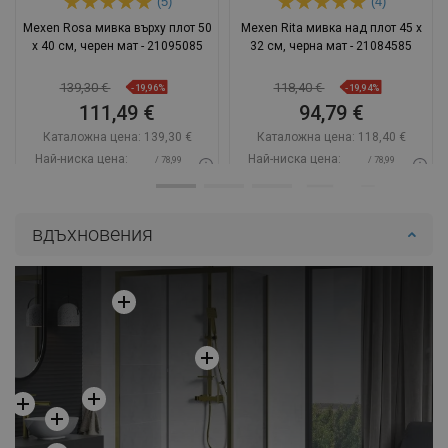
(5)
(4)
Mexen Rosa мивка върху плот 50
Mexen Rita мивка над плот 45 x
x 40 см, черен мат - 21095085
32 см, черна мат - 21084585
139,30 €
118,40 €
-19,96%
-19,94%
111,49 €
94,79 €
Каталожна цена:
139,30 €
Каталожна цена:
118,40 €
Най-ниска цена:
Най-ниска цена:
/ 78,99
/ 78,99
111,49 €
94,79 €
BGN
BGN
Наличност:
В наличност
Наличност:
В наличност
вдъхновения
Добави в количката
Добави в количката
Сравнете
favorite_border
Любима
Сравнете
favorite_border
Любима