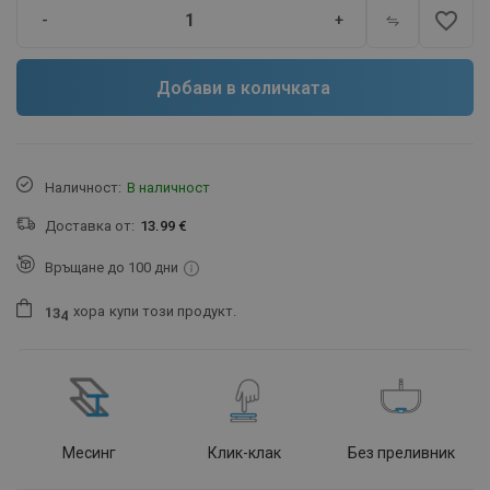
favorite_border
-
+
Добави в количката
Наличност:
В наличност
Доставка от:
13.99 €
Връщане до 100 дни
хора
купи този продукт.
1
3
4
Месинг
Клик-клак
Без преливник