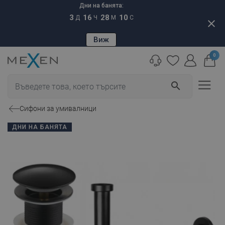
Дни на банята:
3
16
28
09
Д
Ч
М
С
close
Виж
0
search
Сифони за умивалници
ДНИ НА БАНЯТА