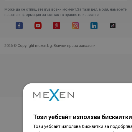
Може да се отпишете във всеки момент.За тази цел, моля, намерете
нашата информация за контакт в правното известие.
Facebook
YouTube
Pinterest
Instagram Feed
LinkedIn
TikTok
2026 © Copyright mexen.bg. Всички права запазени.
Този уебсайт използва бисквитки
Този уебсайт използва бисквитки за подобряв