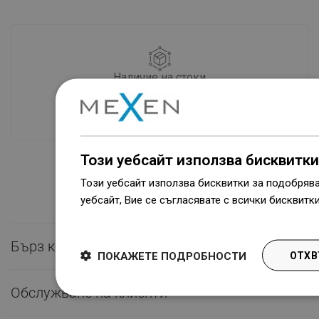
Наличие на стоки
Нашите продукти ви чакат в модерен
склад.Винаги готов за изпращане!
Този уебсайт използва бисквитки
Този уебсайт използва бисквитки за подобряв
уебсайт, Вие се съгласявате с всички бисквитк
Dowiedz się więcej
Бърз контакт

ПОКАЖЕТЕ ПОДРОБНОСТИ
ОТХВ
Обслужване на клиенти
