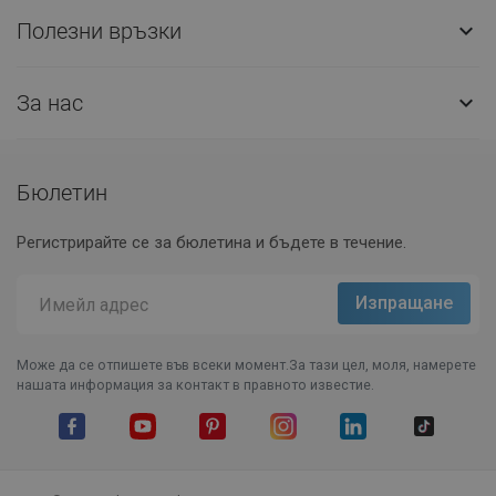
Полезни връзки

За нас

Бюлетин
Регистрирайте се за бюлетина и бъдете в течение.
Може да се отпишете във всеки момент.За тази цел, моля, намерете
нашата информация за контакт в правното известие.
Facebook
YouTube
Pinterest
Instagram Feed
LinkedIn
TikTok