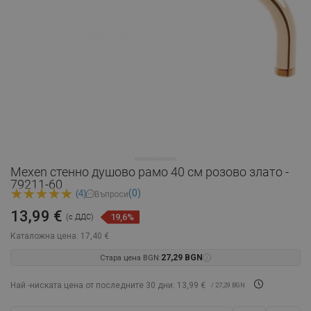
Mexen стенно душово рамо 40 см розово злато -
79211-60
(0)
(4)
Въпроси
13,99 €
19,6%
(с ДДС)
Каталожна цена:
17,40 €
Стара цена BGN:
27,29 BGN
Най -ниската цена от последните 30 дни: 13,99 €
/ 27,29 BGN