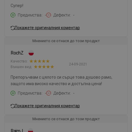
Супер!
Предимства
-
Дефекти
-
Покажете оригиналния коментар
Мнението се отнася до този продукт
RochZ
Качество:
24-09-2021
Външен вид:
Препоръчвам с цялото си сърце това душово рамо,
защото има високо качество и достъпна цена!
Предимства
-
Дефекти
-
Покажете оригиналния коментар
Мнението се отнася до този продукт
RajmJ