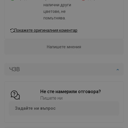
налични други
цветове, не
помътнява.
Покажете оригиналния коментар
Напишете мнения
ЧЗВ
Не сте намерили отговора?
Пишете ни
Задайте ни въпрос