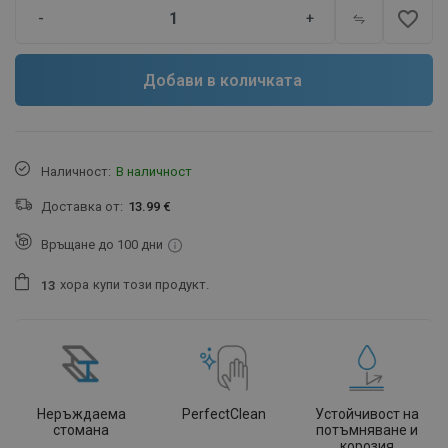
favorite_border
-
+
Добави в количката
Наличност:
В наличност
Доставка от:
13.99 €
Връщане до 100 дни
хора
купи този продукт.
1
3
Неръждаема
PerfectClean
Устойчивост на
стомана
потъмняване и
корозия