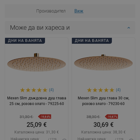
Производител
Виж
Може да ви хареса и
ДНИ НА БАНЯТА
ДНИ НА БАНЯТА
(4)
(4)
Mexen Slim дъждовна душ глава
Mexen Slim душ глава 30 см,
25 см, розово злато - 79225-60
розово злато - 79230-60
31,30 €
38,30 €
-19,84%
-19,87%
25,09 €
30,69 €
Каталожна цена:
31,30 €
Каталожна цена:
38,30 €
Най-ниска цена:
Най-ниска цена:
/ 27,29
/ 27,29