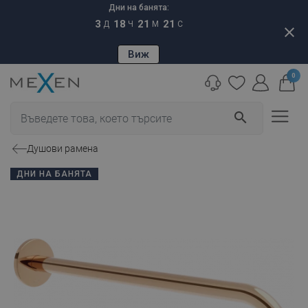
Дни на банята:
3
18
21
20
Д
Ч
М
С
close
Виж
0
search
Душови рамена
ДНИ НА БАНЯТА