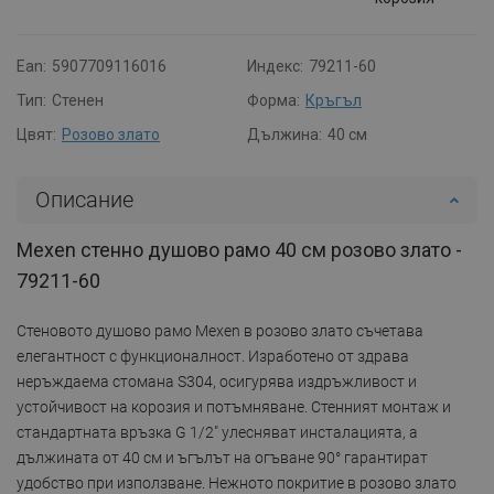
Ean:
5907709116016
Индекс:
79211-60
Тип:
Стенен
Форма:
Кръгъл
Цвят:
Розово злато
Дължина:
40 см
Описание
Mexen стенно душово рамо 40 см розово злато -
79211-60
Стеновото душово рамо Mexen в розово злато съчетава
елегантност с функционалност. Изработено от здрава
неръждаема стомана S304, осигурява издръжливост и
устойчивост на корозия и потъмняване. Стенният монтаж и
стандартната връзка G 1/2" улесняват инсталацията, а
дължината от 40 см и ъгълът на огъване 90° гарантират
удобство при използване. Нежното покритие в розово злато