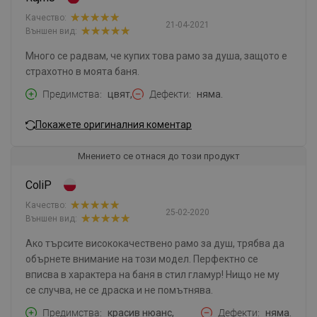
Качество:
21-04-2021
Външен вид:
Много се радвам, че купих това рамо за душа, защото е
страхотно в моята баня.
Предимства
цвят,
Дефекти
няма.
Покажете оригиналния коментар
Мнението се отнася до този продукт
ColiP
Качество:
25-02-2020
Външен вид:
Ако търсите висококачествено рамо за душ, трябва да
обърнете внимание на този модел. Перфектно се
вписва в характера на баня в стил гламур! Нищо не му
се случва, не се драска и не помътнява.
Предимства
красив нюанс,
Дефекти
няма.