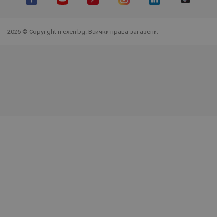
Facebook
YouTube
Pinterest
Instagram Feed
LinkedIn
TikTok
2026 © Copyright mexen.bg. Всички права запазени.