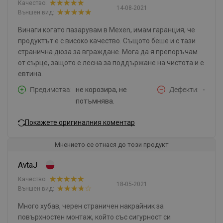
Качество:
14-08-2021
Външен вид:
Винаги когато пазарувам в Mexen, имам гаранция, че
продуктът е с високо качество. Същото беше и с тази
странична дюза за вграждане. Мога да я препоръчам
от сърце, защото е лесна за поддържане на чистота и е
евтина.
Предимства
не корозира, не
Дефекти
-
потъмнява.
Покажете оригиналния коментар
Мнението се отнася до този продукт
AvtaJ
Качество:
18-05-2021
Външен вид:
Много хубав, черен страничен накрайник за
повърхностен монтаж, който със сигурност си