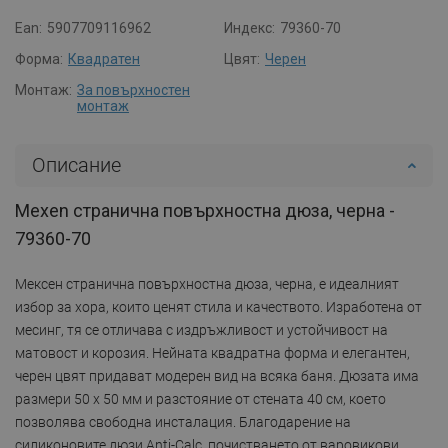
Ean:
5907709116962
Индекс:
79360-70
Форма:
Квадратен
Цвят:
Черен
Монтаж:
За повърхностен
монтаж
Описание
Mexen странична повърхностна дюза, черна -
79360-70
Мексен странична повърхностна дюза, черна, е идеалният
избор за хора, които ценят стила и качеството. Изработена от
месинг, тя се отличава с издръжливост и устойчивост на
матовост и корозия. Нейната квадратна форма и елегантен,
черен цвят придават модерен вид на всяка баня. Дюзата има
размери 50 x 50 мм и разстояние от стената 40 см, което
позволява свободна инсталация. Благодарение на
силиконовите дюзи Anti-Calc, почистването от варовикови