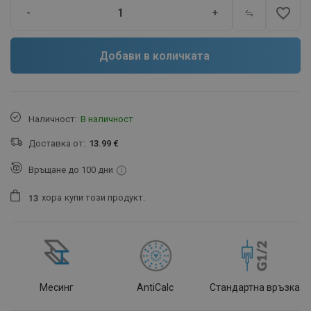
favorite_border
-
+
Добави в количката
Наличност:
В наличност
Доставка от:
13.99 €
Връщане до 100 дни
хора
купи този продукт.
1
3
Месинг
AntiCalc
Стандартна връзка