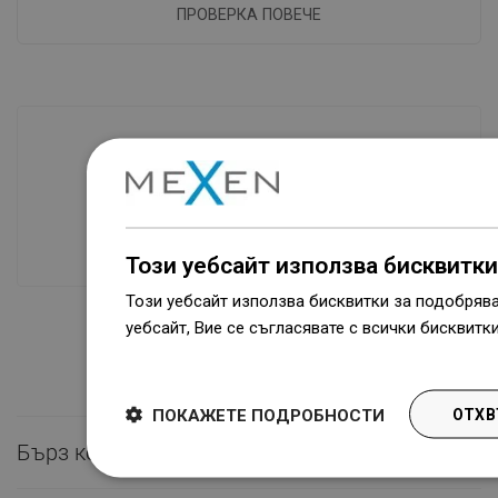
ПРОВЕРКА ПОВЕЧЕ
Наличие на стоки
Нашите продукти ви чакат в модерен
склад.Винаги готов за изпращане!
Този уебсайт използва бисквитки
Този уебсайт използва бисквитки за подобряв
уебсайт, Вие се съгласявате с всички бисквитк
Dowiedz się więcej
ПОКАЖЕТЕ ПОДРОБНОСТИ
ОТХВ
Бърз контакт
