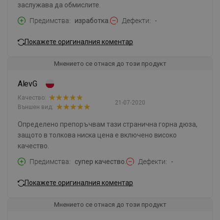
заслужава да обмислите.
Предимства
изработка.
Дефекти
-
Покажете оригиналния коментар
Мнението се отнася до този продукт
AlevG
Качество:
21-07-2020
Външен вид:
Определено препоръчвам тази странична горна дюза,
защото в толкова ниска цена е включено високо
качество.
Предимства
супер качество.
Дефекти
-
Покажете оригиналния коментар
Мнението се отнася до този продукт