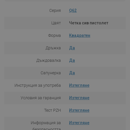
Серия
Q62
Цвят
Четка сив пистолет
Форма
Квадратен
Дръжка
Да
Дъждовалка
Да
Сапунерка
Да
Инструкция за употреба
Изтегляне
Условия за гаранция
Изтегляне
Тест PZH
Изтегляне
Информация за
Изтегляне
безопасността