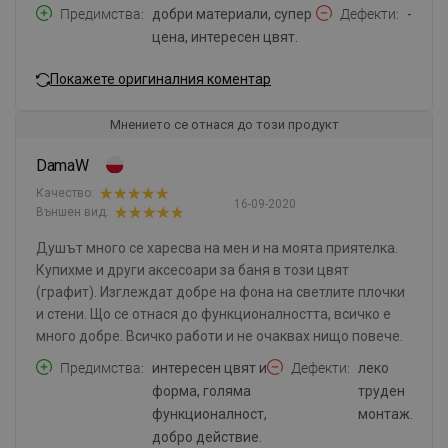
Предимства
добри материали, супер
Дефекти
-
цена, интересен цвят.
Покажете оригиналния коментар
Мнението се отнася до този продукт
DamaW
Качество:
16-09-2020
Външен вид:
Душът много се харесва на мен и на моята приятелка.
Купихме и други аксесоари за баня в този цвят
(графит). Изглеждат добре на фона на светлите плочки
и стени. Що се отнася до функционалността, всичко е
много добре. Всичко работи и не очаквах нищо повече.
Предимства
интересен цвят и
Дефекти
леко
форма, голяма
труден
функционалност,
монтаж.
добро действие.