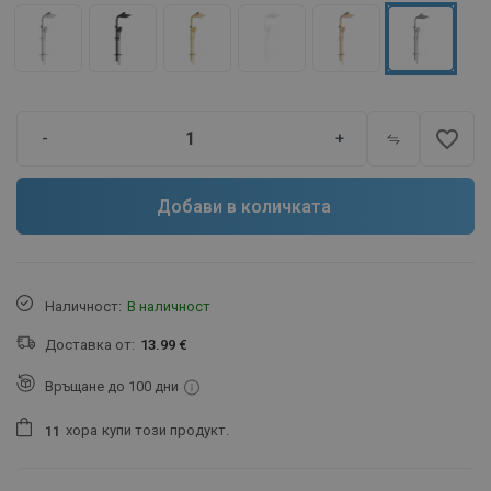
favorite_border
-
+
Добави в количката
Наличност:
В наличност
Доставка от:
13.99 €
Връщане до 100 дни
хора
купи този продукт.
1
1