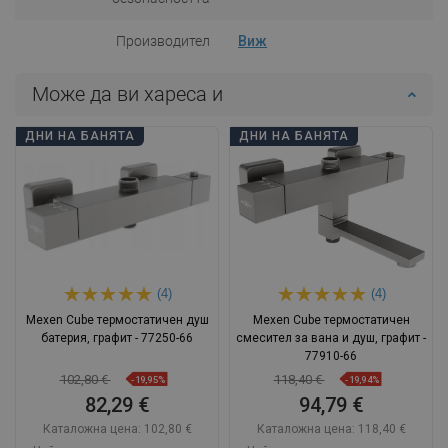
Производител
Виж
Може да ви хареса и
ДНИ НА БАНЯТА
ДНИ НА БАНЯТА
(4)
(4)
Mexen Cube термостатичен душ
Mexen Cube термостатичен
батерия, графит - 77250-66
смесител за вана и душ, графит -
77910-66
102,80 €
118,40 €
-19,95%
-19,94%
82,29 €
94,79 €
Каталожна цена:
102,80 €
Каталожна цена:
118,40 €