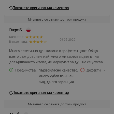
Покажете оригиналния коментар
Мнението се отнася до този продукт
DagmS
Качество:
09-05-2020
Външен вид:
Много естетична душ колона в графитен цвят. Общо
взето съм доволен, най-много ми харесва цветът на
довършването и това, че маркучът за душ не се усуква.
Предимства
първокласно качество,
Дефекти
-
много хубав външен
вид, дълга гаранция.
Покажете оригиналния коментар
Мнението се отнася до този продукт