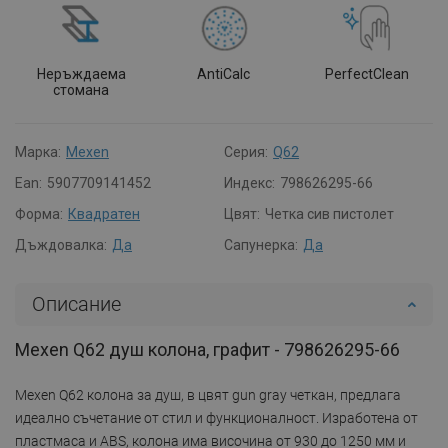
Неръждаема
AntiCalc
PerfectClean
стомана
Марка:
Mexen
Серия:
Q62
Ean:
5907709141452
Индекс:
798626295-66
Форма:
Квадратен
Цвят:
Четка сив пистолет
Дъждовалка:
Да
Сапунерка:
Да
Описание
Mexen Q62 душ колона, графит - 798626295-66
Mexen Q62 колона за душ, в цвят gun gray четкан, предлага
идеално съчетание от стил и функционалност. Изработена от
пластмаса и ABS, колона има височина от 930 до 1250 мм и