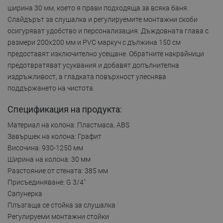
ширина 30 мм, което я прави подходяща за всяка баня.
Слайдърът за слушалка и регулируемите монтажни скоби
осигуряват удобство и персонализация. Дъждовната глава с
размери 200x200 мм и PVC маркуч с дължина 150 см
предоставят изключително усещане. Обратните накрайници
предотвратяват усуквания и добавят допълнителна
издръжливост, а гладката повърхност улеснява
поддържането на чистота.
Спецификация на продукта:
Материал на колона: Пластмаса, ABS
Завършек на колона: Графит
Височина: 930-1250 мм
Ширина на колона: 30 мм
Разстояние от стената: 385 мм
Присъединяване: G 3/4"
Сапунерка
Плъзгаща се стойка за слушалка
Регулируеми монтажни стойки