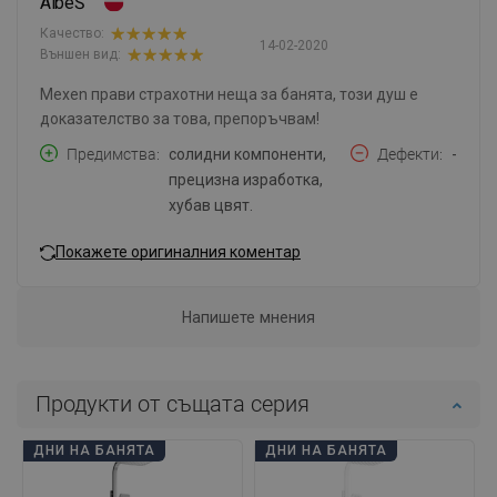
AlbeŚ
Качество:
14-02-2020
Външен вид:
Mexen прави страхотни неща за банята, този душ е
доказателство за това, препоръчвам!
Предимства
солидни компоненти,
Дефекти
-
прецизна изработка,
хубав цвят.
Покажете оригиналния коментар
Напишете мнения
Продукти от същата серия
ДНИ НА БАНЯТА
ДНИ НА БАНЯТА