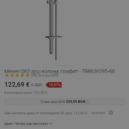
Mexen Q62 душ колона, графит - 798626295-66
(0)
(4)
Въпроси
122,69 €
19,97%
(с ДДС)
Каталожна цена:
153,30 €
Стара цена BGN:
239,59 BGN
Най -ниската цена от последните 30 дни: 122,69 €
/ 239,59 BGN
Цвят
- Четка сив пистолет