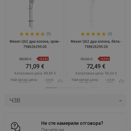
(5)
(4)
Mexen Q62 душ колона, хром -
Mexen Q62 душ колона, бяла -
798626295-00
798626295-20
88,80 €
90,60 €
-19,94%
-19,99%
71,09 €
72,49 €
Каталожна цена:
88,80 €
Каталожна цена:
90,60 €
Най-ниска цена:
Най-ниска цена:
/ 239,59
/ 239,59
71,09 €
72,49 €
BGN
BGN
Наличност:
В наличност
Наличност:
В наличност
ЧЗВ
Добави в количката
Добави в количката
Сравнете
favorite_border
Любима
Сравнете
favorite_border
Любима
Не сте намерили отговора?
Пишете ни