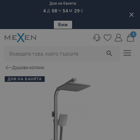
Дни на банята:
4
08
54
28
Д
Ч
М
С
close
Виж
0
search
Душови колони
ДНИ НА БАНЯТА